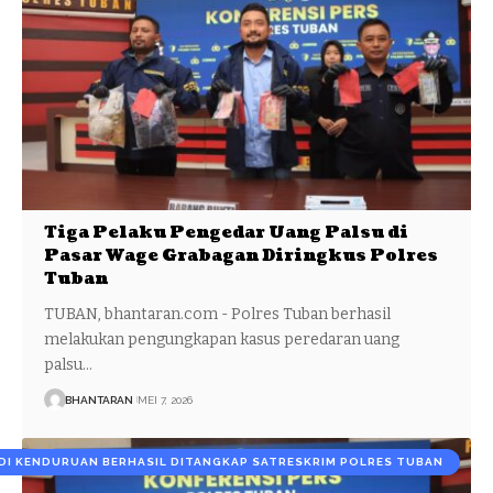
Tiga Pelaku Pengedar Uang Palsu di
Pasar Wage Grabagan Diringkus Polres
Tuban
TUBAN, bhantaran.com - Polres Tuban berhasil
melakukan pengungkapan kasus peredaran uang
palsu…
BHANTARAN
MEI 7, 2026
DI KENDURUAN BERHASIL DITANGKAP SATRESKRIM POLRES TUBAN