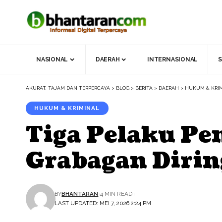
NASIONAL
DAERAH
INTERNASIONAL
S
AKURAT, TAJAM DAN TERPERCAYA
>
BLOG
>
BERITA
>
DAERAH
>
HUKUM & KRI
HUKUM & KRIMINAL
Tiga Pelaku Pe
Grabagan Dirin
BY
BHANTARAN
4 MIN READ
LAST UPDATED: MEI 7, 2026 2:24 PM