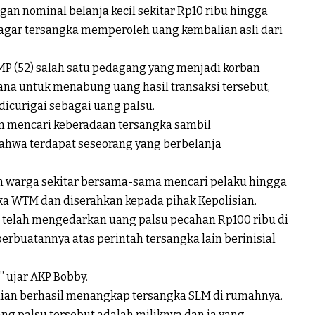
an nominal belanja kecil sekitar Rp10 ribu hingga
 agar tersangka memperoleh uang kembalian asli dari
MP (52) salah satu pedagang yang menjadi korban
na untuk menabung uang hasil transaksi tersebut,
dicurigai sebagai uang palsu.
n mencari keberadaan tersangka sambil
hwa terdapat seseorang yang berbelanja
n warga sekitar bersama-sama mencari pelaku hingga
a WTM dan diserahkan kepada pihak Kepolisian.
 telah mengedarkan uang palsu pecahan Rp100 ribu di
rbuatannya atas perintah tersangka lain berinisial
 ujar AKP Bobby.
ian berhasil menangkap tersangka SLM di rumahnya.
g palsu tersebut adalah miliknya dan ia yang