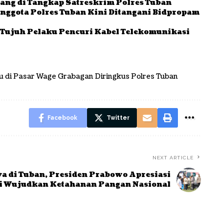
rang di Tangkap Satreskrim Polres Tuban
ggota Polres Tuban Kini Ditangani Bidpropam
 Tujuh Pelaku Pencuri Kabel Telekomunikasi
u di Pasar Wage Grabagan Diringkus Polres Tuban
Facebook
Twitter
NEXT ARTICLE
a di Tuban, Presiden Prabowo Apresiasi
i Wujudkan Ketahanan Pangan Nasional