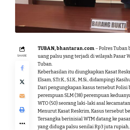
TUBAN, bhantaran.com
– Polres Tuban
uang palsu yang terjadi di wilayah Pasa
SHARE
Tuban.
Keberhasilan itu diungkapkan Kasat Res
Elsam, S.Tr.K., S.I.K., M.Si., didampingi Kas
Dari pengungkapan kasus tersebut Polisi
perempuan SLM (38) perempuan keduanya
WTO (50) seorang laki-laki asal kecamata
Menurut Kasat Reskrim, Kasus tersebut ber
Tersangka berinisial WTM datang ke pas
yang diduga palsu senilai Rp3 juta rupi