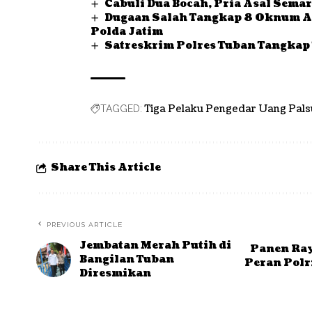
Cabuli Dua Bocah, Pria Asal Sema
Dugaan Salah Tangkap 8 Oknum An
Polda Jatim
Satreskrim Polres Tuban Tangkap
Tiga Pelaku Pengedar Uang Pals
TAGGED:
Share This Article
PREVIOUS ARTICLE
Jembatan Merah Putih di
Panen Ray
Bangilan Tuban
Peran Polr
Diresmikan