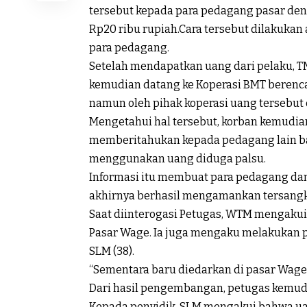
tersebut kepada para pedagang pasar deng
Rp20 ribu rupiah.Cara tersebut dilakukan
para pedagang.
Setelah mendapatkan uang dari pelaku, T
kemudian datang ke Koperasi BMT berenca
namun oleh pihak koperasi uang tersebut 
Mengetahui hal tersebut, korban kemudia
memberitahukan kepada pedagang lain ba
menggunakan uang diduga palsu.
Informasi itu membuat para pedagang da
akhirnya berhasil mengamankan tersangk
Saat diinterogasi Petugas, WTM mengakui
Pasar Wage. Ia juga mengaku melakukan pe
SLM (38).
“Sementara baru diedarkan di pasar Wage”
Dari hasil pengembangan, petugas kemud
Kepada penyidik, SLM mengakui bahwa uan