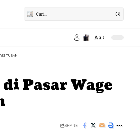
Aa
Font
Resizer
LRES TUBAN
 di Pasar Wage
n
SHARE