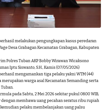
 berhasil melakukan pengungkapan kasus peredaran
r Wage Desa Grabagan Kecamatan Grabagan, Kabupaten
krim Polres Tuban AKP Bobby Wirawan Wicaksono
ihumas Iptu Siswanto, S.H., Kamis (07/05/2026)
 berhasil mengamankan tiga pelaku yakni WTM (44)
 merupakan warga asal Kecamatan Semanding serta
n Tuban.
mula pada Sabtu, 2 Mei 2026 sekitar pukul 08.00 WIB,
ar dengan membawa uang pecahan seratus ribu rupiah
ah, kemudian pelaku membelanjakan uang palsu