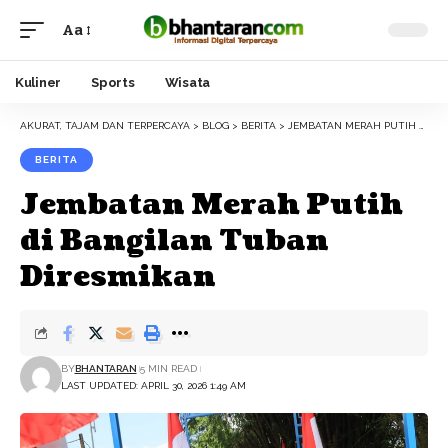
Aa
Font
Resizer
Kuliner
Sports
Wisata
AKURAT, TAJAM DAN TERPERCAYA
>
BLOG
>
BERITA
>
JEMBATAN MERAH PUTIH DI BANGILAN TUBAN DIRESMIKAN
BERITA
Jembatan Merah Putih
di Bangilan Tuban
Diresmikan
BY
BHANTARAN
5 MIN READ
LAST UPDATED: APRIL 30, 2026 1:49 AM