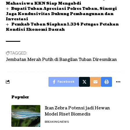
Mahasiswa KKN Siap Mengabdi
Bupati Tuban Apresiasi Polres Tuban, Sinergi
Jaga Kondusivitas Dukung Pembangunan dan
Investasi
Pemkab Tuban Siapkan 1.334 Petugas Petakan
Kondisi Ekonomi Daerah
TAGGED:
Jembatan Merah Putih di Bangilan Tuban Diresmikan
Facebook
Populer
Ikan Zebra Potensi jadi Hewan
Model Riset Biomedis
BREAKING NEWS