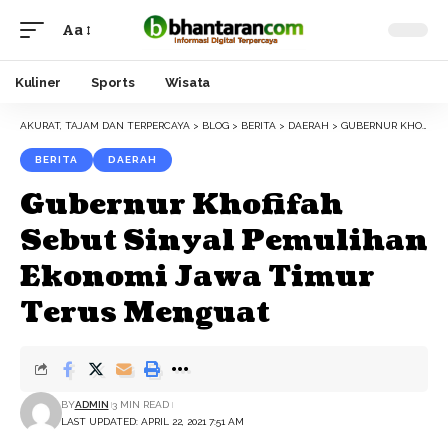
Aa
Font
Resizer
Kuliner
Sports
Wisata
AKURAT, TAJAM DAN TERPERCAYA
>
BLOG
>
BERITA
>
DAERAH
>
GUBERNUR KHOFIFAH SEBUT SINYAL PEMULIHAN EKONOMI JAWA TIMUR TERUS MENGUAT
BERITA
DAERAH
Gubernur Khofifah
Sebut Sinyal Pemulihan
Ekonomi Jawa Timur
Terus Menguat
BY
ADMIN
3 MIN READ
LAST UPDATED: APRIL 22, 2021 7:51 AM