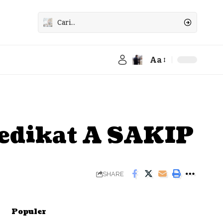
Aa
Font
Resizer
edikat A SAKIP
SHARE
Populer