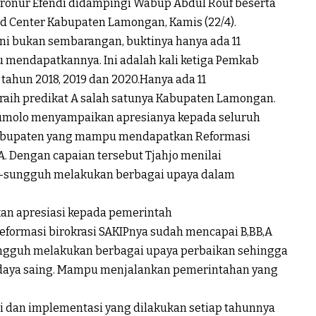
hronur Efendi didampingi Wabup Abdul Rouf beserta
d Center Kabupaten Lamongan, Kamis (22/4).
ni bukan sembarangan, buktinya hanya ada 11
 mendapatkannya. Ini adalah kali ketiga Pemkab
tahun 2018, 2019 dan 2020.Hanya ada 11
eraih predikat A salah satunya Kabupaten Lamongan.
umolo menyampaikan apresianya kepada seluruh
 kabupaten yang mampu mendapatkan Reformasi
AA. Dengan capaian tersebut Tjahjo menilai
h-sungguh melakukan berbagai upaya dalam
an apresiasi kepada pemerintah
eformasi birokrasi SAKIPnya sudah mencapai B,BB,A
ngguh melakukan berbagai upaya perbaikan sehingga
erdaya saing. Mampu menjalankan pemerintahan yang
si dan implementasi yang dilakukan setiap tahunnya