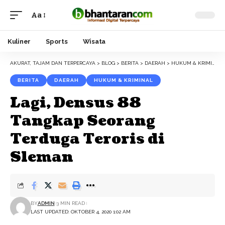
Aa
Font
Resizer
Kuliner
Sports
Wisata
AKURAT, TAJAM DAN TERPERCAYA
>
BLOG
>
BERITA
>
DAERAH
>
HUKUM & KRIMINAL
BERITA
DAERAH
HUKUM & KRIMINAL
Lagi, Densus 88
Tangkap Seorang
Terduga Teroris di
Sleman
BY
ADMIN
3 MIN READ
LAST UPDATED: OKTOBER 4, 2020 1:02 AM