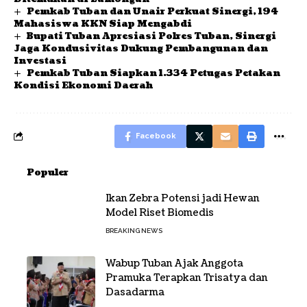
Pemkab Tuban dan Unair Perkuat Sinergi, 194
Mahasiswa KKN Siap Mengabdi
Bupati Tuban Apresiasi Polres Tuban, Sinergi
Jaga Kondusivitas Dukung Pembangunan dan
Investasi
Pemkab Tuban Siapkan 1.334 Petugas Petakan
Kondisi Ekonomi Daerah
Facebook
Populer
Ikan Zebra Potensi jadi Hewan
Model Riset Biomedis
BREAKING NEWS
Wabup Tuban Ajak Anggota
Pramuka Terapkan Trisatya dan
Dasadarma