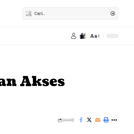
Aa
Font
Resizer
an Akses
SHARE