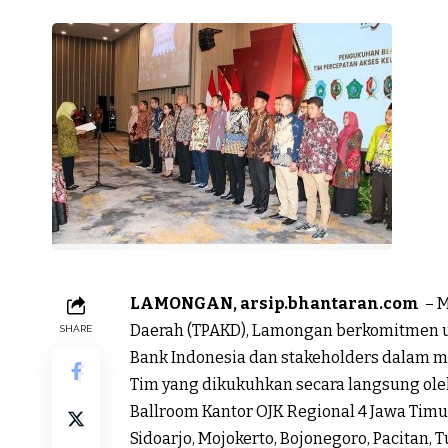
LAMONGAN, arsip.bhantaran.com
– M
Daerah (TPAKD), Lamongan berkomitmen un
SHARE
Bank Indonesia dan stakeholders dalam m
Tim yang dikukuhkan secara langsung ole
Ballroom Kantor OJK Regional 4 Jawa Timur
Sidoarjo, Mojokerto, Bojonegoro, Pacitan