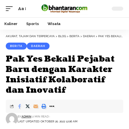
Aa
Font
Resizer
Kuliner
Sports
Wisata
AKURAT, TAJAM DAN TERPERCAYA
>
BLOG
>
BERITA
>
DAERAH
>
PAK YES BEKALI PEJABAT BARU DENGAN KARAKTER INISIATIF KOLABORATIF DAN INOVATIF
BERITA
DAERAH
Pak Yes Bekali Pejabat
Baru dengan Karakter
Inisiatif Kolaboratif
dan Inovatif
BY
ADMIN
2 MIN READ
LAST UPDATED: OKTOBER 20, 2022 12:06 AM