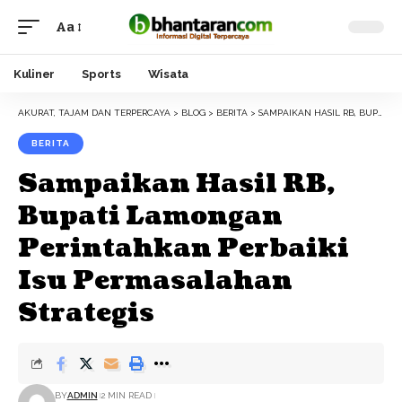
Aa
Font
Resizer
Kuliner
Sports
Wisata
AKURAT, TAJAM DAN TERPERCAYA
>
BLOG
>
BERITA
>
SAMPAIKAN HASIL RB, BUPATI LAMONGAN PERINTAHKAN PERBAIKI ISU PERMASALAHAN STRATEGIS
BERITA
Sampaikan Hasil RB,
Bupati Lamongan
Perintahkan Perbaiki
Isu Permasalahan
Strategis
BY
ADMIN
2 MIN READ