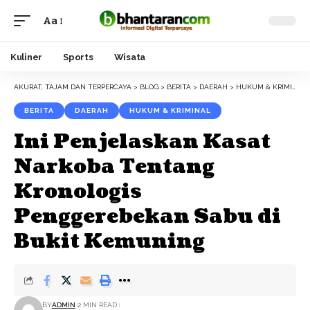
Aa
Font
Resizer
Kuliner
Sports
Wisata
AKURAT, TAJAM DAN TERPERCAYA
>
BLOG
>
BERITA
>
DAERAH
>
HUKUM & KRIMINAL
BERITA
DAERAH
HUKUM & KRIMINAL
Ini Penjelaskan Kasat
Narkoba Tentang
Kronologis
Penggerebekan Sabu di
Bukit Kemuning
BY
ADMIN
2 MIN READ