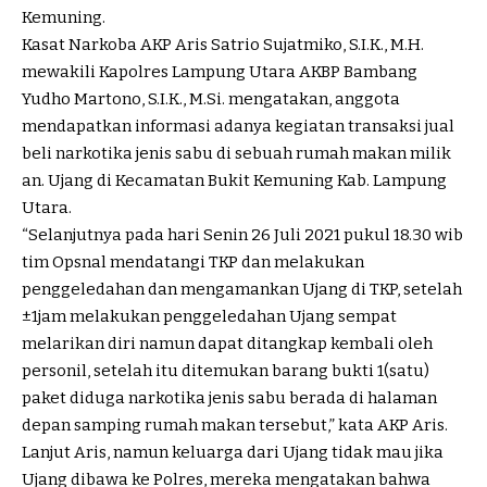
Kemuning.
Kasat Narkoba AKP Aris Satrio Sujatmiko, S.I.K., M.H.
mewakili Kapolres Lampung Utara AKBP Bambang
Yudho Martono, S.I.K., M.Si. mengatakan, anggota
mendapatkan informasi adanya kegiatan transaksi jual
beli narkotika jenis sabu di sebuah rumah makan milik
an. Ujang di Kecamatan Bukit Kemuning Kab. Lampung
Utara.
“Selanjutnya pada hari Senin 26 Juli 2021 pukul 18.30 wib
tim Opsnal mendatangi TKP dan melakukan
penggeledahan dan mengamankan Ujang di TKP, setelah
±1jam melakukan penggeledahan Ujang sempat
melarikan diri namun dapat ditangkap kembali oleh
personil, setelah itu ditemukan barang bukti 1(satu)
paket diduga narkotika jenis sabu berada di halaman
depan samping rumah makan tersebut,” kata AKP Aris.
Lanjut Aris, namun keluarga dari Ujang tidak mau jika
Ujang dibawa ke Polres, mereka mengatakan bahwa