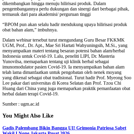
dikembangkan hingga menuju hilirisasi produk. Dalam
pengembangannya perlu dukungan dan sinergi dari berbagai pihak,
termasuk dari para akademisi/ perguruan tinggi
“BPOM pun akan selalu hadir mendukung upaya hilirisasi produk
obat bahan alam,” imbuhnya.
Dalam webinar tersebut turut mengundang Guru Besar FKKMK
UGM, Prof., Dr. Apt., Mae Sri Hartati Wahyuningsih, M.Si., yang
menyampaikan materi tentang besaran potensi bahan alam/herbal
Indonesia untuk Covid-19. Lalu, peneliti LIPI, Dr. Masteria
Yunovilsa, memaparkan tentang uji klinik herbal sebagai
imunomodulator pasien Covid-19. Ia menyampaikan bahan alam
telah lama dimanfaatkan untuk pengobatan oleh nenek moyang
yang dikenal sebagai obat tradisional. Turut hadir Prof. Myeong Soo
Lee pakar dari universitas di Korea Selatan dan Prof. Tzou Chi
Huang dari China yang juga memaparkan praktik pemanfaatan obat
herbal dalam terapi Covid-19.
Sumber : ugm.ac.id
You Might Also Like
Gadis Palembang Bikin Bangga UI! Grimonia Patriosa Sabet
Wakil I None Jakarta Pusat 2026