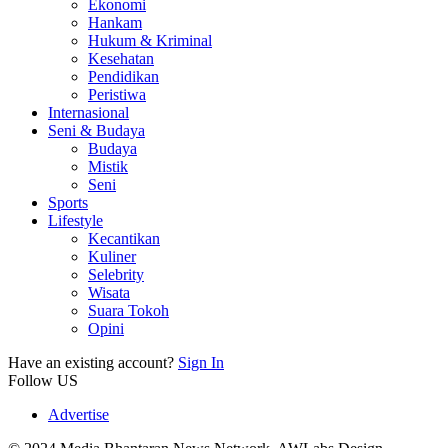
Ekonomi
Hankam
Hukum & Kriminal
Kesehatan
Pendidikan
Peristiwa
Internasional
Seni & Budaya
Budaya
Mistik
Seni
Sports
Lifestyle
Kecantikan
Kuliner
Selebrity
Wisata
Suara Tokoh
Opini
Have an existing account?
Sign In
Follow US
Advertise