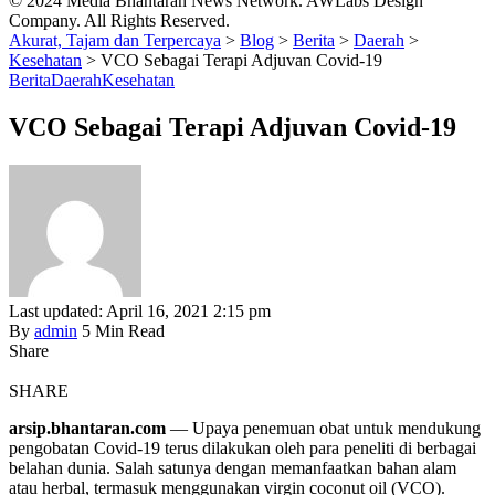
© 2024 Media Bhantaran News Network. AWLabs Design
Company. All Rights Reserved.
Akurat, Tajam dan Terpercaya
>
Blog
>
Berita
>
Daerah
>
Kesehatan
>
VCO Sebagai Terapi Adjuvan Covid-19
Berita
Daerah
Kesehatan
VCO Sebagai Terapi Adjuvan Covid-19
Last updated: April 16, 2021 2:15 pm
By
admin
5 Min Read
Share
SHARE
arsip.bhantaran.com
— Upaya penemuan obat untuk mendukung
pengobatan Covid-19 terus dilakukan oleh para peneliti di berbagai
belahan dunia. Salah satunya dengan memanfaatkan bahan alam
atau herbal, termasuk menggunakan virgin coconut oil (VCO).