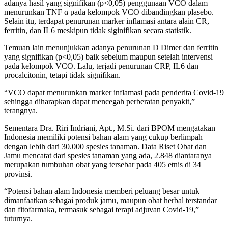
adanya hasil yang signifikan (p<0,05) penggunaan VCO dalam
menurunkan TNF α pada kelompok VCO dibandingkan plasebo.
Selain itu, terdapat penurunan marker inflamasi antara alain CR,
ferritin, dan IL6 meskipun tidak siginifikan secara statistik.
Temuan lain menunjukkan adanya penurunan D Dimer dan ferritin
yang signifikan (p<0,05) baik sebelum maupun setelah intervensi
pada kelompok VCO. Lalu, terjadi penurunan CRP, IL6 dan
procalcitonin, tetapi tidak signifikan.
“VCO dapat menurunkan marker inflamasi pada penderita Covid-19
sehingga diharapkan dapat mencegah perberatan penyakit,”
terangnya.
Sementara Dra. Riri Indriani, Apt., M.Si. dari BPOM mengatakan
Indonesia memiliki potensi bahan alam yang cukup berlimpah
dengan lebih dari 30.000 spesies tanaman. Data Riset Obat dan
Jamu mencatat dari spesies tanaman yang ada, 2.848 diantaranya
merupakan tumbuhan obat yang tersebar pada 405 etnis di 34
provinsi.
“Potensi bahan alam Indonesia memberi peluang besar untuk
dimanfaatkan sebagai produk jamu, maupun obat herbal terstandar
dan fitofarmaka, termasuk sebagai terapi adjuvan Covid-19,”
tuturnya.