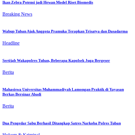
Ikan Zebra Potensi jadi Hewan Model Riset Biomedis
Breaking News
Wabup Tuban Ajak Anggota Pramuka Terapkan Trisatya dan Dasadarma
Headline
Sertijab Wakapolres Tuban, Beberapa Kapolsek Juga Bergeser
Berita
Mahasiswa Universitas Muhammadiyah Lamongan Praktik di Yayasan
Berkas Bersinar Abadi
Berita
Dua Pengedar Sabu Berhasil Ditangkap Satres Narkoba Polres Tuban
Hukum & Kriminal