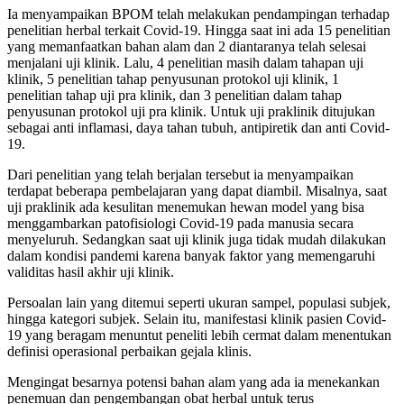
Ia menyampaikan BPOM telah melakukan pendampingan terhadap
penelitian herbal terkait Covid-19. Hingga saat ini ada 15 penelitian
yang memanfaatkan bahan alam dan 2 diantaranya telah selesai
menjalani uji klinik. Lalu, 4 penelitian masih dalam tahapan uji
klinik, 5 penelitian tahap penyusunan protokol uji klinik, 1
penelitian tahap uji pra klinik, dan 3 penelitian dalam tahap
penyusunan protokol uji pra klinik. Untuk uji praklinik ditujukan
sebagai anti inflamasi, daya tahan tubuh, antipiretik dan anti Covid-
19.
Dari penelitian yang telah berjalan tersebut ia menyampaikan
terdapat beberapa pembelajaran yang dapat diambil. Misalnya, saat
uji praklinik ada kesulitan menemukan hewan model yang bisa
menggambarkan patofisiologi Covid-19 pada manusia secara
menyeluruh. Sedangkan saat uji klinik juga tidak mudah dilakukan
dalam kondisi pandemi karena banyak faktor yang memengaruhi
validitas hasil akhir uji klinik.
Persoalan lain yang ditemui seperti ukuran sampel, populasi subjek,
hingga kategori subjek. Selain itu, manifestasi klinik pasien Covid-
19 yang beragam menuntut peneliti lebih cermat dalam menentukan
definisi operasional perbaikan gejala klinis.
Mengingat besarnya potensi bahan alam yang ada ia menekankan
penemuan dan pengembangan obat herbal untuk terus