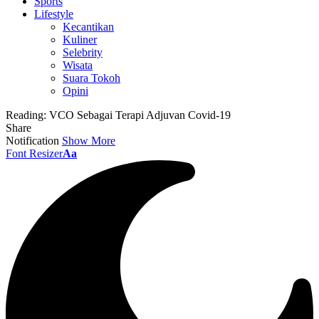
Sports
Lifestyle
Kecantikan
Kuliner
Selebrity
Wisata
Suara Tokoh
Opini
Reading:
VCO Sebagai Terapi Adjuvan Covid-19
Share
Notification
Show More
Font Resizer
Aa