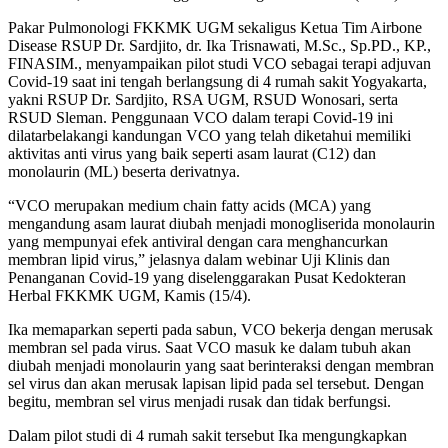
Pakar Pulmonologi FKKMK UGM sekaligus Ketua Tim Airbone
Disease RSUP Dr. Sardjito, dr. Ika Trisnawati, M.Sc., Sp.PD., KP.,
FINASIM., menyampaikan pilot studi VCO sebagai terapi adjuvan
Covid-19 saat ini tengah berlangsung di 4 rumah sakit Yogyakarta,
yakni RSUP Dr. Sardjito, RSA UGM, RSUD Wonosari, serta
RSUD Sleman. Penggunaan VCO dalam terapi Covid-19 ini
dilatarbelakangi kandungan VCO yang telah diketahui memiliki
aktivitas anti virus yang baik seperti asam laurat (C12) dan
monolaurin (ML) beserta derivatnya.
“VCO merupakan medium chain fatty acids (MCA) yang
mengandung asam laurat diubah menjadi monogliserida monolaurin
yang mempunyai efek antiviral dengan cara menghancurkan
membran lipid virus,” jelasnya dalam webinar Uji Klinis dan
Penanganan Covid-19 yang diselenggarakan Pusat Kedokteran
Herbal FKKMK UGM, Kamis (15/4).
Ika memaparkan seperti pada sabun, VCO bekerja dengan merusak
membran sel pada virus. Saat VCO masuk ke dalam tubuh akan
diubah menjadi monolaurin yang saat berinteraksi dengan membran
sel virus dan akan merusak lapisan lipid pada sel tersebut. Dengan
begitu, membran sel virus menjadi rusak dan tidak berfungsi.
Dalam pilot studi di 4 rumah sakit tersebut Ika mengungkapkan