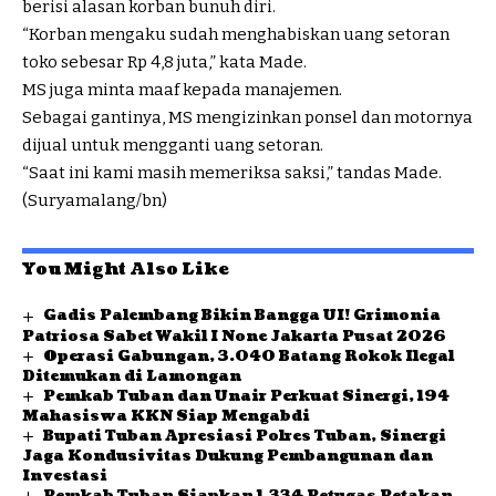
berisi alasan korban bunuh diri.
“Korban mengaku sudah menghabiskan uang setoran
toko sebesar Rp 4,8 juta,” kata Made.
MS juga minta maaf kepada manajemen.
Sebagai gantinya, MS mengizinkan ponsel dan motornya
dijual untuk mengganti uang setoran.
“Saat ini kami masih memeriksa saksi,” tandas Made.
(Suryamalang/bn)
You Might Also Like
Gadis Palembang Bikin Bangga UI! Grimonia
Patriosa Sabet Wakil I None Jakarta Pusat 2026
Operasi Gabungan, 3.040 Batang Rokok Ilegal
Ditemukan di Lamongan
Pemkab Tuban dan Unair Perkuat Sinergi, 194
Mahasiswa KKN Siap Mengabdi
Bupati Tuban Apresiasi Polres Tuban, Sinergi
Jaga Kondusivitas Dukung Pembangunan dan
Investasi
Pemkab Tuban Siapkan 1.334 Petugas Petakan