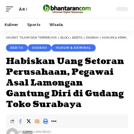
Aa
Font
Resizer
Kuliner
Sports
Wisata
AKURAT, TAJAM DAN TERPERCAYA
>
BLOG
>
BERITA
>
DAERAH
>
HUKUM & KRIMINAL
BERITA
DAERAH
HUKUM & KRIMINAL
Habiskan Uang Setoran
Perusahaan, Pegawai
Asal Lamongan
Gantung Diri di Gudang
Toko Surabaya
BY
ADMIN
1 MIN READ