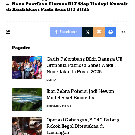
Nova Pastikan Timnas U17 Siap Hadapi Kuwait
di Kualifikasi Piala Asia U17 2025
Facebook
Populer
Gadis Palembang Bikin Bangga UI!
Grimonia Patriosa Sabet Wakil I
None Jakarta Pusat 2026
BERITA
Ikan Zebra Potensi jadi Hewan
Model Riset Biomedis
BREAKING NEWS
Operasi Gabungan, 3.040 Batang
Rokok Ilegal Ditemukan di
Lamongan