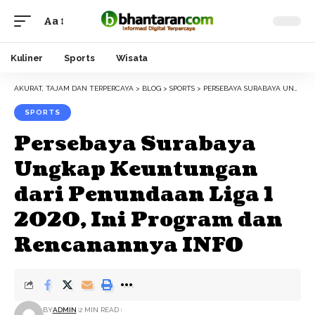
Aa
Font
Resizer
Kuliner
Sports
Wisata
AKURAT, TAJAM DAN TERPERCAYA
>
BLOG
>
SPORTS
>
PERSEBAYA SURABAYA UNGKAP KEUNTUNGAN DARI PENUNDAAN LIGA 1 2020, INI PROGRAM DAN RENCANANNYA INFO
SPORTS
Persebaya Surabaya
Ungkap Keuntungan
dari Penundaan Liga 1
2020, Ini Program dan
Rencanannya INFO
BY
ADMIN
2 MIN READ