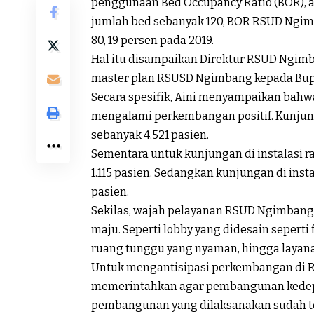
penggunaan Bed Occupancy Ratio (BOR), a
jumlah bed sebanyak 120, BOR RSUD Ngimb
80, 19 persen pada 2019.
Hal itu disampaikan Direktur RSUD Ngim
master plan RSUSD Ngimbang kepada Bupati
Secara spesifik, Aini menyampaikan bahwa 
mengalami perkembangan positif. Kunjunga
sebanyak 4.521 pasien.
Sementara untuk kunjungan di instalasi ra
1.115 pasien. Sedangkan kunjungan di inst
pasien.
Sekilas, wajah pelayanan RSUD Ngimbang
maju. Seperti lobby yang didesain seperti 
ruang tunggu yang nyaman, hingga layana
Untuk mengantisipasi perkembangan di R
memerintahkan agar pembangunan kedepa
pembangunan yang dilaksanakan sudah te