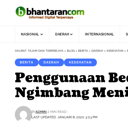
NASIONAL
DAERAH
INTERNASIONAL
S
AKURAT, TAJAM DAN TERPERCAYA
>
BLOG
>
BERITA
>
DAERAH
>
KESEHATAN
>
BERITA
DAERAH
KESEHATAN
Penggunaan Be
Ngimbang Men
BY
ADMIN
2 MIN READ
LAST UPDATED: JANUARI 8, 2020 3:03 PM