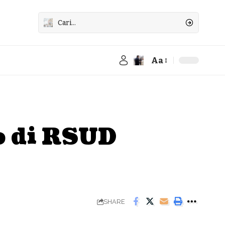
Aa
Font
Resizer
o di RSUD
SHARE