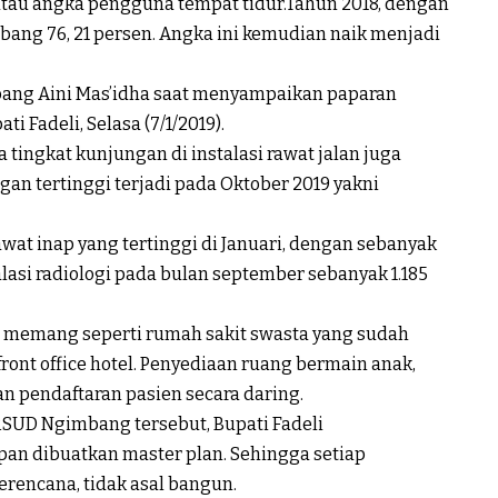
tau angka pengguna tempat tidur.Tahun 2018, dengan
ang 76, 21 persen. Angka ini kemudian naik menjadi
bang Aini Mas’idha saat menyampaikan paparan
 Fadeli, Selasa (7/1/2019).
tingkat kunjungan di instalasi rawat jalan juga
n tertinggi terjadi pada Oktober 2019 yakni
wat inap yang tertinggi di Januari, dengan sebanyak
alasi radiologi pada bulan september sebanyak 1.185
 memang seperti rumah sakit swasta yang sudah
front office hotel. Penyediaan ruang bermain anak,
n pendaftaran pasien secara daring.
SUD Ngimbang tersebut, Bupati Fadeli
n dibuatkan master plan. Sehingga setiap
rencana, tidak asal bangun.