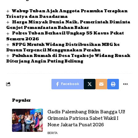
Wabup Tuban Ajak Anggota Pramuka Terapkan
Trisatya dan Dasadarma
Harga Minyak Dunia Naik, Pemerintah Diminta
Genjot Pemanfaatan Bahan Bakar
Polres Tuban Berhasil Ungkap 55 Kasus Pekat
Semeru 2026
SPPG Mrutuk Widang Distribusikan MBG ke
Dusun Terpencil Menggunakan Perahu
Puluhan Rumah di Desa Tegalrejo Widang Rusak
Diterjang Angin Puting Beliung
Facebook
Populer
Gadis Palembang Bikin Bangga UI!
Grimonia Patriosa Sabet Wakil I
None Jakarta Pusat 2026
BERITA