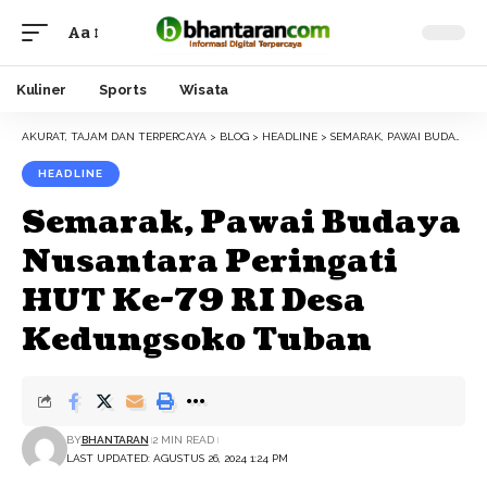
Aa
Font
Resizer
Kuliner
Sports
Wisata
AKURAT, TAJAM DAN TERPERCAYA
>
BLOG
>
HEADLINE
>
SEMARAK, PAWAI BUDAYA NUSANTARA PERINGATI HUT KE-79 RI DESA KEDUNGSOKO TUBAN
HEADLINE
Semarak, Pawai Budaya
Nusantara Peringati
HUT Ke-79 RI Desa
Kedungsoko Tuban
BY
BHANTARAN
2 MIN READ
LAST UPDATED: AGUSTUS 26, 2024 1:24 PM