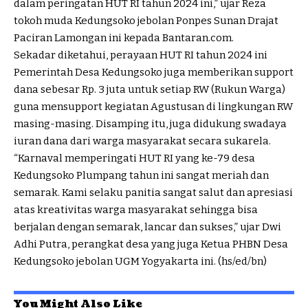
dalam peringatan HUT RI tahun 2024 ini,” ujar Reza
tokoh muda Kedungsoko jebolan Ponpes Sunan Drajat
Paciran Lamongan ini kepada Bantaran.com.
Sekadar diketahui, perayaan HUT RI tahun 2024 ini
Pemerintah Desa Kedungsoko juga memberikan support
dana sebesar Rp. 3 juta untuk setiap RW (Rukun Warga)
guna mensupport kegiatan Agustusan di lingkungan RW
masing-masing. Disamping itu, juga didukung swadaya
iuran dana dari warga masyarakat secara sukarela.
“Karnaval memperingati HUT RI yang ke-79 desa
Kedungsoko Plumpang tahun ini sangat meriah dan
semarak. Kami selaku panitia sangat salut dan apresiasi
atas kreativitas warga masyarakat sehingga bisa
berjalan dengan semarak, lancar dan sukses,” ujar Dwi
Adhi Putra, perangkat desa yang juga Ketua PHBN Desa
Kedungsoko jebolan UGM Yogyakarta ini. (hs/ed/bn)
You Might Also Like