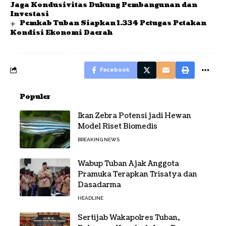
Jaga Kondusivitas Dukung Pembangunan dan
Investasi
Pemkab Tuban Siapkan 1.334 Petugas Petakan
Kondisi Ekonomi Daerah
Facebook
Populer
Ikan Zebra Potensi jadi Hewan
Model Riset Biomedis
BREAKING NEWS
Wabup Tuban Ajak Anggota
Pramuka Terapkan Trisatya dan
Dasadarma
HEADLINE
Sertijab Wakapolres Tuban,