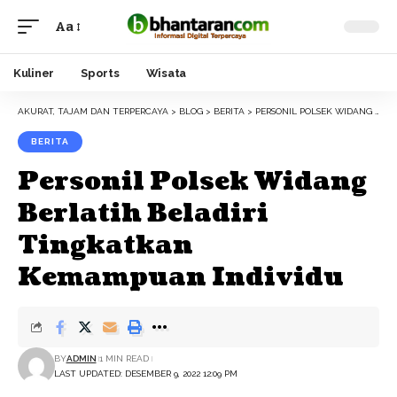
Aa
Font
Resizer
Kuliner
Sports
Wisata
AKURAT, TAJAM DAN TERPERCAYA
>
BLOG
>
BERITA
>
PERSONIL POLSEK WIDANG BERLATIH BELADIRI TINGKATKAN KEMAMPUAN INDIVIDU
BERITA
Personil Polsek Widang
Berlatih Beladiri
Tingkatkan
Kemampuan Individu
BY
ADMIN
1 MIN READ
LAST UPDATED: DESEMBER 9, 2022 12:09 PM