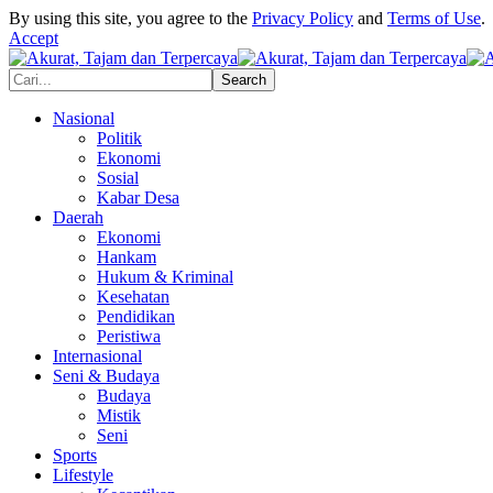
By using this site, you agree to the
Privacy Policy
and
Terms of Use
.
Accept
Nasional
Politik
Ekonomi
Sosial
Kabar Desa
Daerah
Ekonomi
Hankam
Hukum & Kriminal
Kesehatan
Pendidikan
Peristiwa
Internasional
Seni & Budaya
Budaya
Mistik
Seni
Sports
Lifestyle