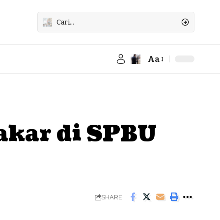
Aa
Font
Resizer
bakar di SPBU
SHARE