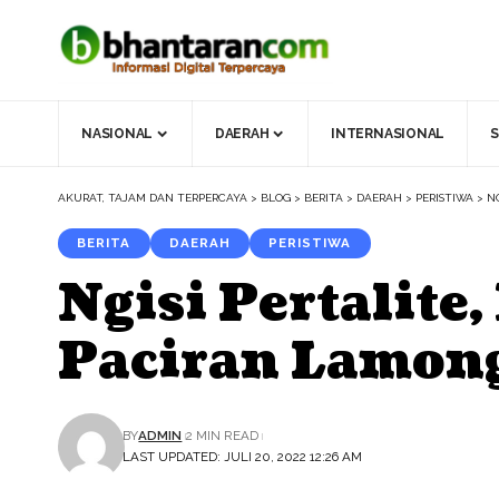
NASIONAL
DAERAH
INTERNASIONAL
S
AKURAT, TAJAM DAN TERPERCAYA
>
BLOG
>
BERITA
>
DAERAH
>
PERISTIWA
>
N
BERITA
DAERAH
PERISTIWA
Ngisi Pertalite
Paciran Lamon
BY
ADMIN
2 MIN READ
LAST UPDATED: JULI 20, 2022 12:26 AM