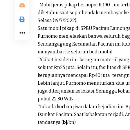
“Mobil jenis pikap bernopol K 190… ini ter
diketahui saat sopir hendak membayar ke
Selasa (19/7/2022).
Satu mobil pikap di SPBU Paciran Lamongan
Purnomo menjelaskan bahwa seluruh bagia
Sendangagung Kecamatan Paciran ini ludes
menyambar ke seluruh bodi mobil.
“Akibat insiden ini, kerugian materiil ya
sekitar Rp25 juta. Selain itu, fasilitas di
kerugiannya mencapai Rp40 juta” terangn
Lebih lanjut, Purnomo menuturkan, dua u
juga diterjunkan ke lokasi. Sehingga kobar
pukul 22.30 WIB.
“Tak ada korban jiwa dalam kejadian ini. 
Damkar Paciran. Saat kebakaran terjadi. Ar
tandasnya.(
bj
/bn)