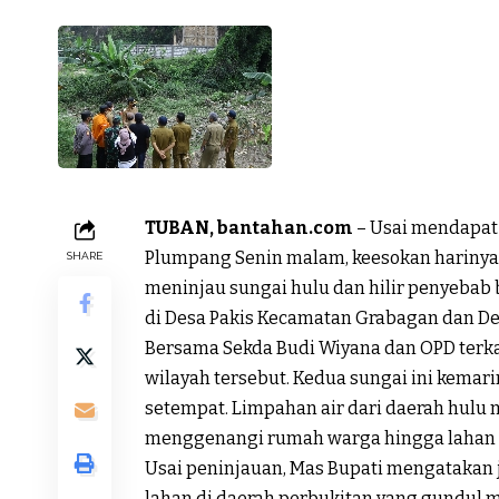
TUBAN, bantahan.com
– Usai mendapat 
Plumpang Senin malam, keesokan harinya 
SHARE
meninjau sungai hulu dan hilir penyebab b
di Desa Pakis Kecamatan Grabagan dan De
Bersama Sekda Budi Wiyana dan OPD terkai
wilayah tersebut. Kedua sungai ini kema
setempat. Limpahan air dari daerah hulu 
menggenangi rumah warga hingga lahan 
Usai peninjauan, Mas Bupati mengatakan j
lahan di daerah perbukitan yang gundul 