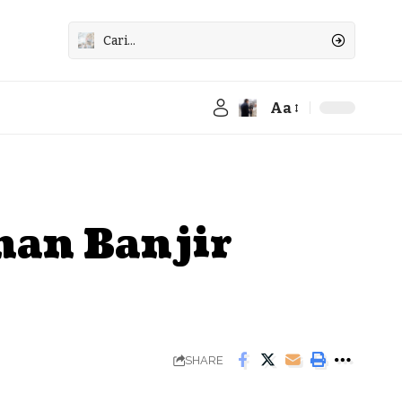
Aa
Font
Resizer
nan Banjir
SHARE