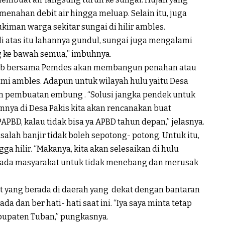
nahan debit air hingga meluap. Selain itu, juga
man warga sekitar sungai di hilir ambles.
i atas itu lahannya gundul, sungai juga mengalami
g ke bawah semua,” imbuhnya.
ab bersama Pemdes akan membangun penahan atau
ami ambles. Adapun untuk wilayah hulu yaitu Desa
n pembuatan embung . “Solusi jangka pendek untuk
nnya di Desa Pakis kita akan rencanakan buat
PBD, kalau tidak bisa ya APBD tahun depan,” jelasnya.
lah banjir tidak boleh sepotong- potong. Untuk itu,
ga hilir. “Makanya, kita akan selesaikan di hulu
pada masyarakat untuk tidak menebang dan merusak
t yang berada di daerah yang dekat dengan bantaran
a dan ber hati- hati saat ini. “Iya saya minta tetap
abupaten Tuban,” pungkasnya.