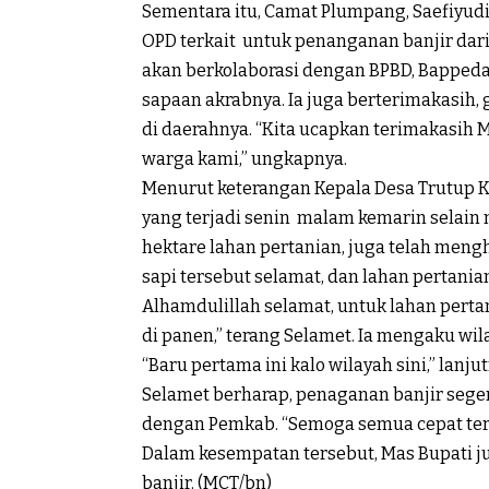
Sementara itu, Camat Plumpang, Saefiyud
OPD terkait untuk penanganan banjir dari h
akan berkolaborasi dengan BPBD, Bappeda
sapaan akrabnya. Ia juga berterimakasih,
di daerahnya. “Kita ucapkan terimakasih
warga kami,” ungkapnya.
Menurut keterangan Kepala Desa Trutup 
yang terjadi senin malam kemarin selain
hektare lahan pertanian, juga telah meng
sapi tersebut selamat, dan lahan pertanian
Alhamdulillah selamat, untuk lahan pert
di panen,” terang Selamet. Ia mengaku wila
“Baru pertama ini kalo wilayah sini,” lanju
Selamet berharap, penaganan banjir segera
dengan Pemkab. “Semoga semua cepat tereal
Dalam kesempatan tersebut, Mas Bupati
banjir. (MCT/bn)