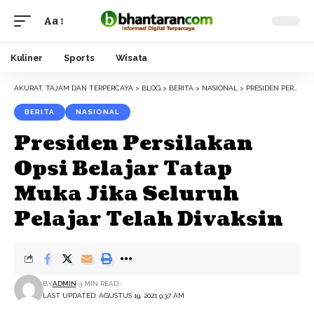
Aa
Font
Resizer
Kuliner
Sports
Wisata
AKURAT, TAJAM DAN TERPERCAYA
>
BLOG
>
BERITA
>
NASIONAL
>
PRESIDEN PERSILAKAN OPSI BELAJAR TATAP MUKA JIKA SELURUH PELAJAR TELAH DIVAKSIN
BERITA
NASIONAL
Presiden Persilakan
Opsi Belajar Tatap
Muka Jika Seluruh
Pelajar Telah Divaksin
BY
ADMIN
3 MIN READ
LAST UPDATED: AGUSTUS 19, 2021 9:37 AM