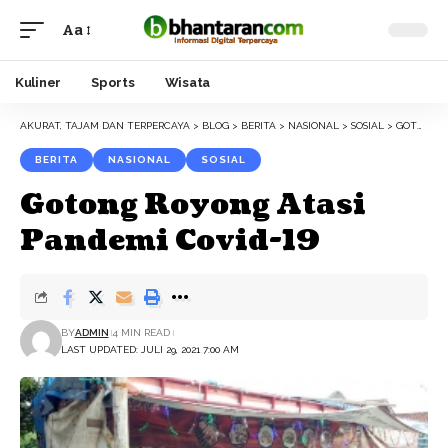
Aa
Font
Resizer
Kuliner
Sports
Wisata
AKURAT, TAJAM DAN TERPERCAYA
>
BLOG
>
BERITA
>
NASIONAL
>
SOSIAL
>
GOTONG ROYONG ATASI PANDEMI COVID-19
BERITA
NASIONAL
SOSIAL
Gotong Royong Atasi
Pandemi Covid-19
BY
ADMIN
4 MIN READ
LAST UPDATED: JULI 29, 2021 7:00 AM