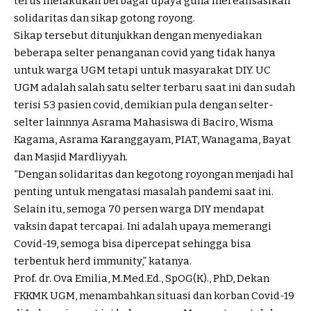
terus melakukan berbagai upaya guna merealisasikan
solidaritas dan sikap gotong royong.
Sikap tersebut ditunjukkan dengan menyediakan
beberapa selter penanganan covid yang tidak hanya
untuk warga UGM tetapi untuk masyarakat DIY. UC
UGM adalah salah satu selter terbaru saat ini dan sudah
terisi 53 pasien covid, demikian pula dengan selter-
selter lainnnya Asrama Mahasiswa di Baciro, Wisma
Kagama, Asrama Karanggayam, PIAT, Wanagama, Bayat
dan Masjid Mardliyyah.
“Dengan solidaritas dan kegotong royongan menjadi hal
penting untuk mengatasi masalah pandemi saat ini.
Selain itu, semoga 70 persen warga DIY mendapat
vaksin dapat tercapai. Ini adalah upaya memerangi
Covid-19, semoga bisa dipercepat sehingga bisa
terbentuk herd immunity,” katanya.
Prof. dr. Ova Emilia, M.Med.Ed., SpOG(K)., PhD, Dekan
FKKMK UGM, menambahkan situasi dan korban Covid-19