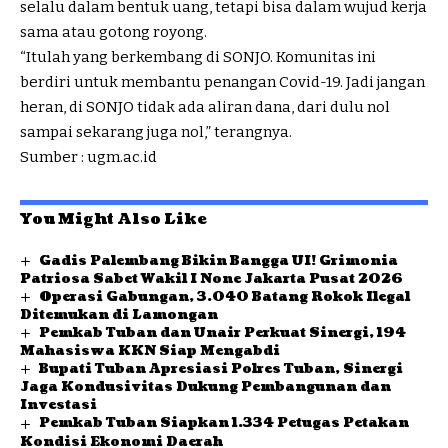
selalu dalam bentuk uang, tetapi bisa dalam wujud kerja
sama atau gotong royong.
“Itulah yang berkembang di SONJO. Komunitas ini
berdiri untuk membantu penangan Covid-19. Jadi jangan
heran, di SONJO tidak ada aliran dana, dari dulu nol
sampai sekarang juga nol,” terangnya.
Sumber : ugm.ac.id
You Might Also Like
Gadis Palembang Bikin Bangga UI! Grimonia
Patriosa Sabet Wakil I None Jakarta Pusat 2026
Operasi Gabungan, 3.040 Batang Rokok Ilegal
Ditemukan di Lamongan
Pemkab Tuban dan Unair Perkuat Sinergi, 194
Mahasiswa KKN Siap Mengabdi
Bupati Tuban Apresiasi Polres Tuban, Sinergi
Jaga Kondusivitas Dukung Pembangunan dan
Investasi
Pemkab Tuban Siapkan 1.334 Petugas Petakan
Kondisi Ekonomi Daerah