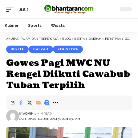
Aa
Font
Resizer
Kuliner
Sports
Wisata
AKURAT, TAJAM DAN TERPERCAYA
>
BLOG
>
BERITA
>
DAERAH
>
PERISTIWA
>
GOWES PAGI MWC NU RENGEL DIIKUTI CAWABUB TUBAN TERPILIH
BERITA
DAERAH
PERISTIWA
Gowes Pagi MWC NU
Rengel Diikuti Cawabub
Tuban Terpilih
BY
ADMIN
1 MIN READ
LAST UPDATED: JANUARI 31, 2021 6:30 AM