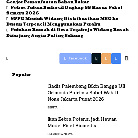
Genjot Pemanfaatan Bahan Bakar
Polres Tuban Berhasil Ungkap 55 Kasus Pekat
Semeru 2026
SPPG Mrutuk Widang Distribusikan MBG ke
Dusun Terpencil Menggunakan Perahu
Puluhan Rumah di Desa Tegalrejo Widang Rusak
Diterjang Angin Puting Beliung
Facebook
Populer
Gadis Palembang Bikin Bangga UI!
Grimonia Patriosa Sabet Wakil I
None Jakarta Pusat 2026
BERITA
Ikan Zebra Potensi jadi Hewan
Model Riset Biomedis
BREAKING NEWS