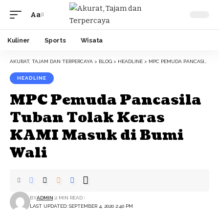
Aa
Font
Resizer
Kuliner
Sports
Wisata
AKURAT, TAJAM DAN TERPERCAYA
>
BLOG
>
HEADLINE
>
MPC PEMUDA PANCASILA TUBAN TOLAK KERAS KAMI MASUK DI BUMI WALI
HEADLINE
MPC Pemuda Pancasila
Tuban Tolak Keras
KAMI Masuk di Bumi
Wali
BY
ADMIN
2 MIN READ
LAST UPDATED: SEPTEMBER 4, 2020 2:40 PM