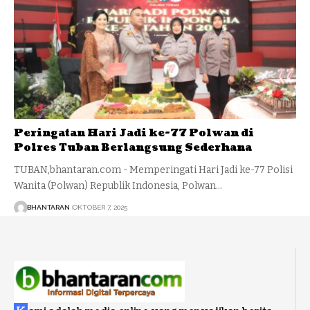
Peringatan Hari Jadi ke-77 Polwan di
Polres Tuban Berlangsung Sederhana
TUBAN,bhantaran.com - Memperingati Hari Jadi ke-77 Polisi
Wanita (Polwan) Republik Indonesia, Polwan…
BHANTARAN
OKTOBER 7, 2025