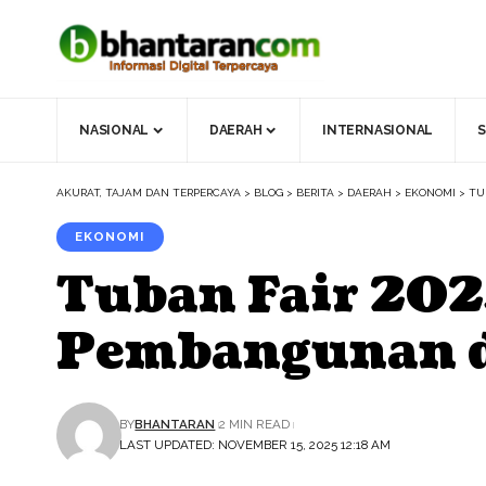
NASIONAL
DAERAH
INTERNASIONAL
S
AKURAT, TAJAM DAN TERPERCAYA
>
BLOG
>
BERITA
>
DAERAH
>
EKONOMI
>
TU
EKONOMI
Tuban Fair 20
Pembangunan
BY
BHANTARAN
2 MIN READ
LAST UPDATED: NOVEMBER 15, 2025 12:18 AM