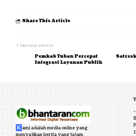
Share This Article
PREVIOUS ARTICLE
Pemkab Tuban Percepat
Satresk
Integrasi Layanan Publik
B
P
K
ami adalah media online yang
J
menyajikan berita yang tajam