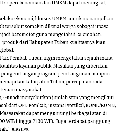
sektor perekonomian dan UMKM dapat meningkat,”
 pelaku ekonomi, khusus UMKM, untuk menampilkan
k tersebut semakin dikenal warga sebagai upaya
enjadi barometer guna mengetahui kelemahan,
 produk dari Kabupaten Tuban kualitasnya kian
lobal.
Fair, Pemkab Tuban ingin mengetahui sejauh mana
ualitas layanan publik. Masukan yang diberikan
tuk pengembangan program pembangunan maupun
k memajukan kabupaten Tuban, percepatan roda
teraan masyarakat.
n, Gunadi menyebutkan jumlah stan yang mengikuti
asal dari OPD Pemkab, instansi vertikal, BUMD/BUMN,
Masyarakat dapat mengunjungi berbagai stan di
.00 WIB hingga 21.30 WIB. “Juga terdapat panggung
ah,” jelasnya.