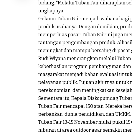
bidang. “Melalui Tuban Fair diharapkan 
ungkapnya.
Gelaran Tuban Fair menjadi wahana bagi
produk usahanya. Dengan demikian, produ
memperluas pasar. Tuban Fair ini juga m
tantangan pengembangan produk. Alhasil,
meningkat dan mampu bersaing di pasar g
Budi Wiyana menerangkan melalui Tuban 
keberhasilan program pembangunan dan k
masyarakat menjadi bahan evaluasi un
pelayanan publik. Tujuan akhirnya untu
perekonomian, dan meningkatkan kesejah
Sementara itu, Kepala Diskopumdag Tuba
Tuban Fair mencapai 150 stan. Mereka ber
perbankan, dunia pendidikan, dan UMKM. 
Tuban Fair 13-15 November mulai pukul 15
hiburan di area outdoor agar semakin meri