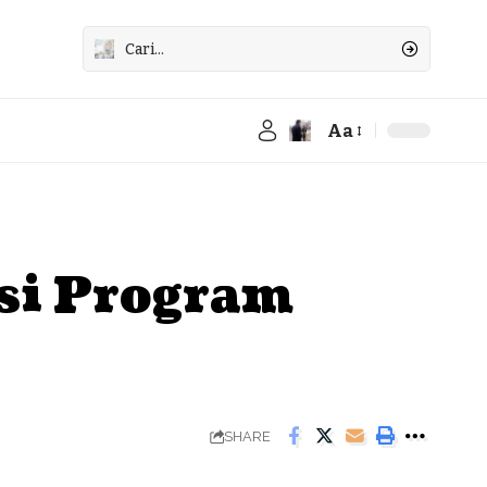
Aa
Font
Resizer
si Program
SHARE