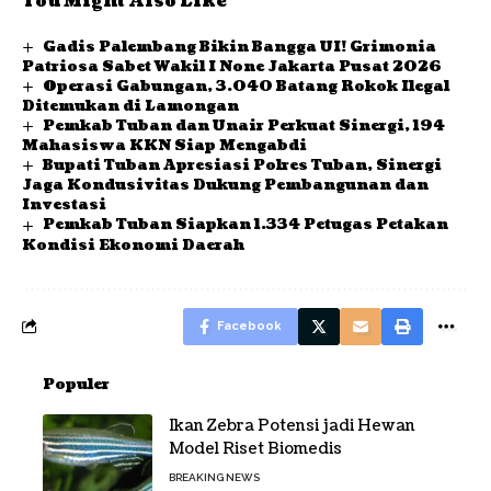
You Might Also Like
Gadis Palembang Bikin Bangga UI! Grimonia
Patriosa Sabet Wakil I None Jakarta Pusat 2026
Operasi Gabungan, 3.040 Batang Rokok Ilegal
Ditemukan di Lamongan
Pemkab Tuban dan Unair Perkuat Sinergi, 194
Mahasiswa KKN Siap Mengabdi
Bupati Tuban Apresiasi Polres Tuban, Sinergi
Jaga Kondusivitas Dukung Pembangunan dan
Investasi
Pemkab Tuban Siapkan 1.334 Petugas Petakan
Kondisi Ekonomi Daerah
Facebook
Populer
Ikan Zebra Potensi jadi Hewan
Model Riset Biomedis
BREAKING NEWS