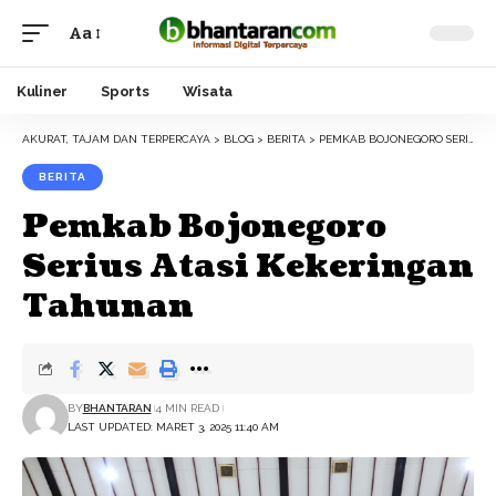
Aa
Font
Resizer
Kuliner
Sports
Wisata
AKURAT, TAJAM DAN TERPERCAYA
>
BLOG
>
BERITA
>
PEMKAB BOJONEGORO SERIUS ATASI KEKERINGAN TAHUNAN
BERITA
Pemkab Bojonegoro
Serius Atasi Kekeringan
Tahunan
BY
BHANTARAN
4 MIN READ
LAST UPDATED: MARET 3, 2025 11:40 AM