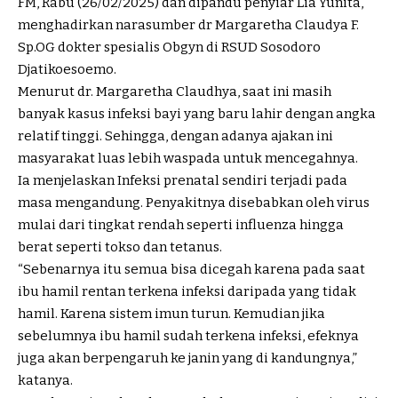
FM, Rabu (26/02/2025) dan dipandu penyiar Lia Yunita,
menghadirkan narasumber dr Margaretha Claudya F.
Sp.OG dokter spesialis Obgyn di RSUD Sosodoro
Djatikoesoemo.
Menurut dr. Margaretha Claudhya, saat ini masih
banyak kasus infeksi bayi yang baru lahir dengan angka
relatif tinggi. Sehingga, dengan adanya ajakan ini
masyarakat luas lebih waspada untuk mencegahnya.
Ia menjelaskan Infeksi prenatal sendiri terjadi pada
masa mengandung. Penyakitnya disebabkan oleh virus
mulai dari tingkat rendah seperti influenza hingga
berat seperti tokso dan tetanus.
“Sebenarnya itu semua bisa dicegah karena pada saat
ibu hamil rentan terkena infeksi daripada yang tidak
hamil. Karena sistem imun turun. Kemudian jika
sebelumnya ibu hamil sudah terkena infeksi, efeknya
juga akan berpengaruh ke janin yang di kandungnya,”
katanya.