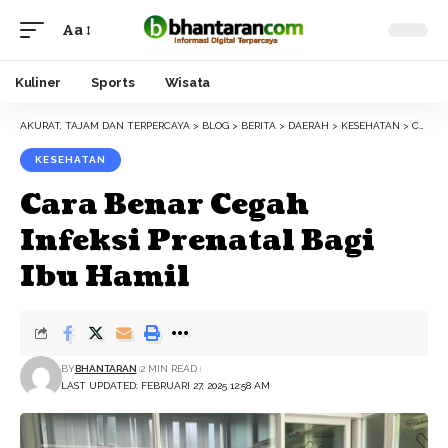
Aa
Font
Resizer
Kuliner
Sports
Wisata
AKURAT, TAJAM DAN TERPERCAYA
>
BLOG
>
BERITA
>
DAERAH
>
KESEHATAN
>
CARA BENAR CEGAH INFEKSI PRENATAL BAGI IBU HAMIL
KESEHATAN
Cara Benar Cegah
Infeksi Prenatal Bagi
Ibu Hamil
BY
BHANTARAN
2 MIN READ
LAST UPDATED: FEBRUARI 27, 2025 12:58 AM