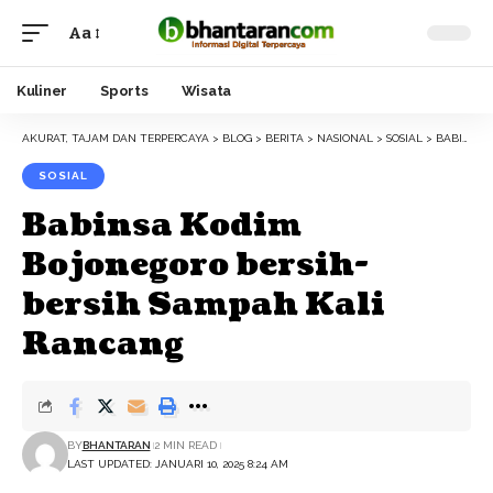
Aa
Font
Resizer
Kuliner
Sports
Wisata
AKURAT, TAJAM DAN TERPERCAYA
>
BLOG
>
BERITA
>
NASIONAL
>
SOSIAL
>
BABINSA KODIM BOJONEGORO BERSIH-BERSIH SAMPAH KALI RANCANG
SOSIAL
Babinsa Kodim
Bojonegoro bersih-
bersih Sampah Kali
Rancang
BY
BHANTARAN
2 MIN READ
LAST UPDATED: JANUARI 10, 2025 8:24 AM