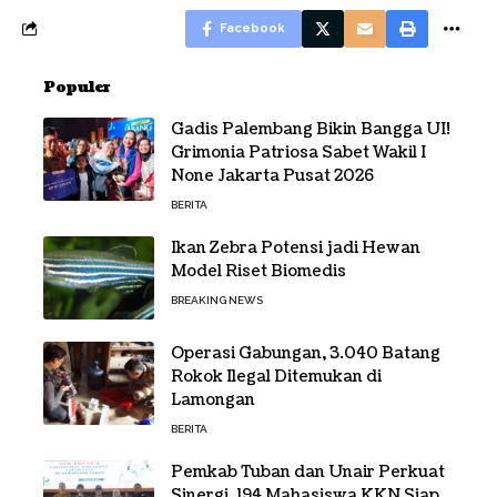
Facebook
Populer
Gadis Palembang Bikin Bangga UI!
Grimonia Patriosa Sabet Wakil I
None Jakarta Pusat 2026
BERITA
Ikan Zebra Potensi jadi Hewan
Model Riset Biomedis
BREAKING NEWS
Operasi Gabungan, 3.040 Batang
Rokok Ilegal Ditemukan di
Lamongan
BERITA
Pemkab Tuban dan Unair Perkuat
Sinergi, 194 Mahasiswa KKN Siap