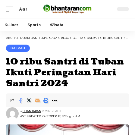
Aa
Font
Resizer
Kuliner
Sports
Wisata
AKURAT, TAJAM DAN TERPERCAYA
>
BLOG
>
BERITA
>
DAERAH
>
10 RIBU SANTRI DI TUBAN IKUTI PERINGATAN HARI SANTRI 2024
DAERAH
10 ribu Santri di Tuban
Ikuti Peringatan Hari
Santri 2024
BY
BHANTARAN
2 MIN READ
LAST UPDATED: OKTOBER 22, 2024 5:14 AM