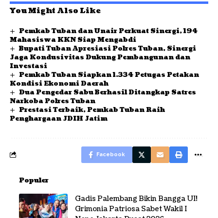
You Might Also Like
Pemkab Tuban dan Unair Perkuat Sinergi, 194
Mahasiswa KKN Siap Mengabdi
Bupati Tuban Apresiasi Polres Tuban, Sinergi
Jaga Kondusivitas Dukung Pembangunan dan
Investasi
Pemkab Tuban Siapkan 1.334 Petugas Petakan
Kondisi Ekonomi Daerah
Dua Pengedar Sabu Berhasil Ditangkap Satres
Narkoba Polres Tuban
Prestasi Terbaik, Pemkab Tuban Raih
Penghargaan JDIH Jatim
Facebook
Populer
Gadis Palembang Bikin Bangga UI!
Grimonia Patriosa Sabet Wakil I