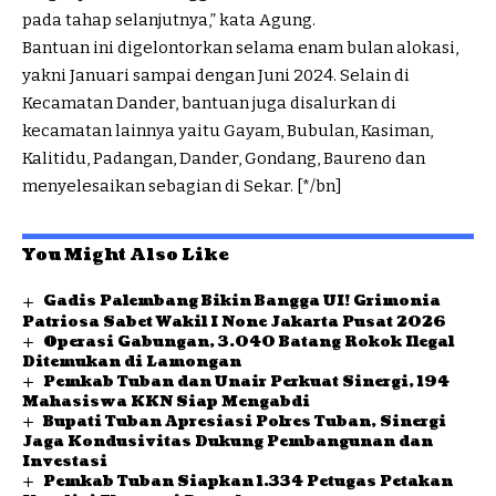
pada tahap selanjutnya,” kata Agung.
Bantuan ini digelontorkan selama enam bulan alokasi,
yakni Januari sampai dengan Juni 2024. Selain di
Kecamatan Dander, bantuan juga disalurkan di
kecamatan lainnya yaitu Gayam, Bubulan, Kasiman,
Kalitidu, Padangan, Dander, Gondang, Baureno dan
menyelesaikan sebagian di Sekar. [*/bn]
You Might Also Like
Gadis Palembang Bikin Bangga UI! Grimonia
Patriosa Sabet Wakil I None Jakarta Pusat 2026
Operasi Gabungan, 3.040 Batang Rokok Ilegal
Ditemukan di Lamongan
Pemkab Tuban dan Unair Perkuat Sinergi, 194
Mahasiswa KKN Siap Mengabdi
Bupati Tuban Apresiasi Polres Tuban, Sinergi
Jaga Kondusivitas Dukung Pembangunan dan
Investasi
Pemkab Tuban Siapkan 1.334 Petugas Petakan