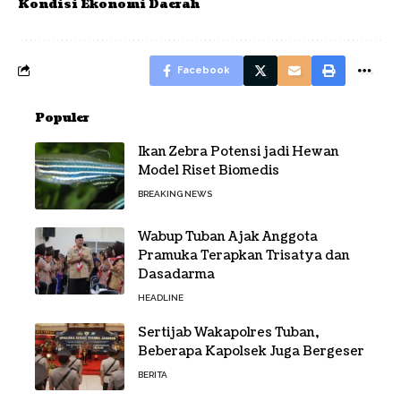
Kondisi Ekonomi Daerah
Facebook
Populer
Ikan Zebra Potensi jadi Hewan
Model Riset Biomedis
BREAKING NEWS
Wabup Tuban Ajak Anggota
Pramuka Terapkan Trisatya dan
Dasadarma
HEADLINE
Sertijab Wakapolres Tuban,
Beberapa Kapolsek Juga Bergeser
BERITA