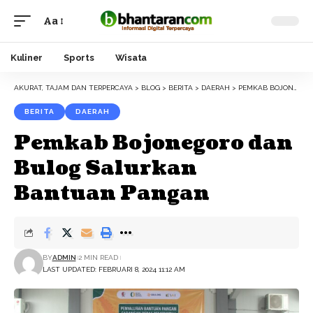
Aa
Font
Resizer
Kuliner
Sports
Wisata
AKURAT, TAJAM DAN TERPERCAYA
>
BLOG
>
BERITA
>
DAERAH
>
PEMKAB BOJONEGORO DAN BULOG SALURKAN BANTUAN PANGAN
BERITA
DAERAH
Pemkab Bojonegoro dan
Bulog Salurkan
Bantuan Pangan
BY
ADMIN
2 MIN READ
LAST UPDATED: FEBRUARI 8, 2024 11:12 AM