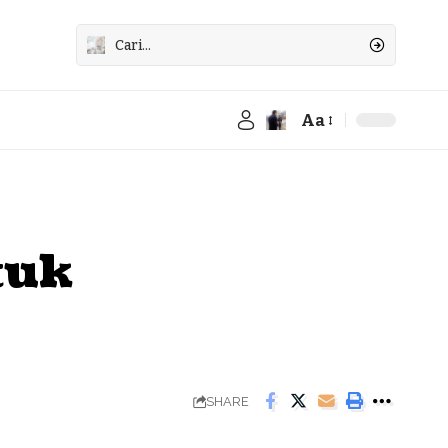
Aa
Font
Resizer
tuk
SHARE