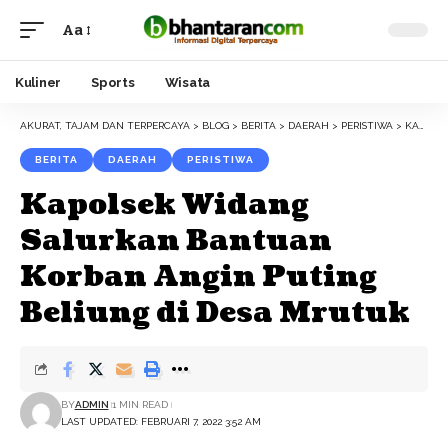
Aa
Font
Resizer
Kuliner
Sports
Wisata
AKURAT, TAJAM DAN TERPERCAYA
>
BLOG
>
BERITA
>
DAERAH
>
PERISTIWA
>
KAPOLSEK WIDANG SALURKAN BANTUAN KORBAN ANGIN PUTING BELIUNG DI DESA MRUTUK
BERITA
DAERAH
PERISTIWA
Kapolsek Widang
Salurkan Bantuan
Korban Angin Puting
Beliung di Desa Mrutuk
BY
ADMIN
1 MIN READ
LAST UPDATED: FEBRUARI 7, 2022 3:52 AM