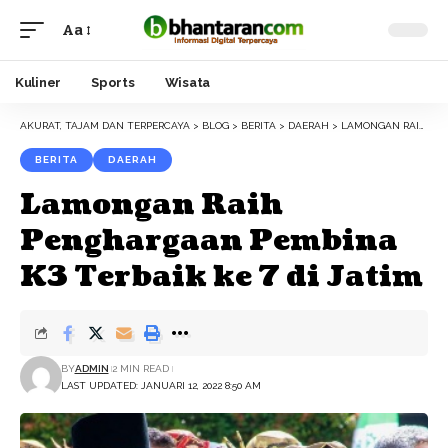
Aa
Font
Resizer
Kuliner
Sports
Wisata
AKURAT, TAJAM DAN TERPERCAYA
>
BLOG
>
BERITA
>
DAERAH
>
LAMONGAN RAIH PENGHARGAAN PEMBINA K3 TERBAIK KE 7 DI JATIM
BERITA
DAERAH
Lamongan Raih
Penghargaan Pembina
K3 Terbaik ke 7 di Jatim
BY
ADMIN
2 MIN READ
LAST UPDATED: JANUARI 12, 2022 8:50 AM