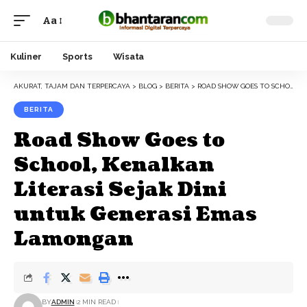
Aa
Font
Resizer
Kuliner
Sports
Wisata
AKURAT, TAJAM DAN TERPERCAYA
>
BLOG
>
BERITA
>
ROAD SHOW GOES TO SCHOOL, KENALKAN LITERASI SEJAK DINI UNTUK GENERASI EMAS LAMONGAN
BERITA
Road Show Goes to
School, Kenalkan
Literasi Sejak Dini
untuk Generasi Emas
Lamongan
BY
ADMIN
2 MIN READ