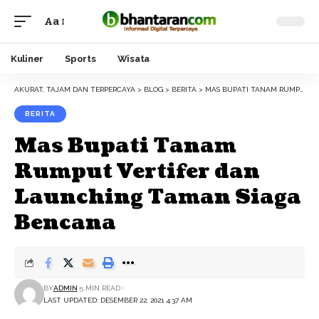
Aa
Font
Resizer
Kuliner
Sports
Wisata
AKURAT, TAJAM DAN TERPERCAYA
>
BLOG
>
BERITA
>
MAS BUPATI TANAM RUMPUT VERTIFER DAN LAUNCHING TAMAN SIAGA BENCANA
BERITA
Mas Bupati Tanam
Rumput Vertifer dan
Launching Taman Siaga
Bencana
BY
ADMIN
5 MIN READ
LAST UPDATED: DESEMBER 22, 2021 4:37 AM