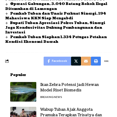
Operasi Gabungan, 3.040 Batang Rokok Ilegal
Ditemukan di Lamongan
Pemkab Tuban dan Unair Perkuat Sinergi, 194
Mahasiswa KKN Siap Mengabdi
Bupati Tuban Apresiasi Polres Tuban, Sinergi
Jaga Kondusivitas Dukung Pembangunan dan
Investasi
Pemkab Tuban Siapkan 1.334 Petugas Petakan
Kondisi Ekonomi Daerah
Facebook
Populer
Ikan Zebra Potensi jadi Hewan
Model Riset Biomedis
BREAKING NEWS
Wabup Tuban Ajak Anggota
Pramuka Terapkan Trisatya dan