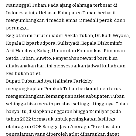
Manunggal Tuban. Pada ajang olahraga terbesar di
Indonesia ini, atlet asal Kabupaten Tuban berhasil
menyumbangkan 4 medali emas, 2 medali perak, dan 1
perunggu.
Kegiatan ini turut dihadiri Sekda Tuban, Dr. Budi Wiyana,
Kepala Disparbudpora, Sulistyadi, Kepala Diskominfo,
Arif Handoyo, Kabag Umum dan Komunikasi Pimpinan
Setda Tuban, Suwito. Penyerahan reward baru bisa
dilaksanakan hari ini menyesuaikan jadwal kuliah dan
kesibukan atlet.
Bupati Tuban, Aditya Halindra Faridzky
mengungkapkan Pemkab Tuban berkomitmen terus
mengembangkan kemampuan atlet Kabupaten Tuban
sehingga bisa meraih prestasi setinggi-tingginya. Tidak
hanya itu, disiapkan anggaran hingga 12 milyar pada
tahun 2022 termasuk untuk peningkatan fasilitas
olahraga di GOR Rangga Jaya Anoraga. “Prestasi dan
pengalaman yang diperoleh atlet diharapkan dapat