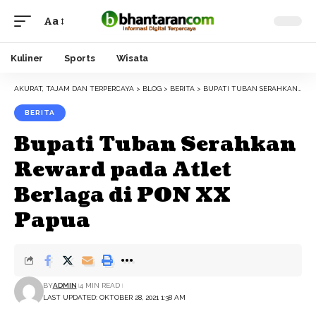
Aa
Font
Resizer
Kuliner
Sports
Wisata
AKURAT, TAJAM DAN TERPERCAYA
>
BLOG
>
BERITA
>
BUPATI TUBAN SERAHKAN REWARD PADA ATLET BERLAGA DI PON XX PAPUA
BERITA
Bupati Tuban Serahkan
Reward pada Atlet
Berlaga di PON XX
Papua
BY
ADMIN
4 MIN READ
LAST UPDATED: OKTOBER 28, 2021 1:38 AM