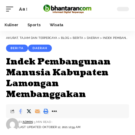
Aa
Font
Resizer
Kuliner
Sports
Wisata
AKURAT, TAJAM DAN TERPERCAYA
>
BLOG
>
BERITA
>
DAERAH
>
INDEK PEMBANGUNAN MANUSIA KABUPATEN LAMONGAN MEMBANGGAKAN
BERITA
DAERAH
Indek Pembangunan
Manusia Kabupaten
Lamongan
Membanggakan
BY
ADMIN
3 MIN READ
LAST UPDATED: OKTOBER 12, 2021 12:59 AM