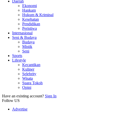
Daerah
Ekonomi
Hankam
Hukum & Kriminal
Kesehatan
Pendidikan
Peristiwa
Internasional
Seni & Budaya
Budaya
Mistik
Seni
Sports
Lifestyle
Kecantikan
Kuliner
Selebrity
Wisata
Suara Tokoh
Opini
Have an existing account?
Sign In
Follow US
Advertise