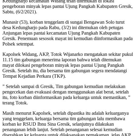
Kedungharjo kecamatan Widang telah ditemukan di lokasi
pengeboran minyak lepas pantai Ujung Pangkah Kabupaten Gresik,
Sabtu, (6/2/2021).
Munasir (53), korban tenggelam di sungai Bengawan Solo turut
desa Kedungharjo pada Rabu, (3/2) ini ditemukan oleh petugas
Anjungan lepas pantai kecamatan Ujung Pangkah Kabupaten
Gresik. Penemuan sesosok mayat ini kemudian diinformasikan pada
Polsek setempat.
Kapolsek Widang, AKP, Totok Wijanarko mengatakan sekitar pukul
11.15 tim gabungan menerima laporan bahwa telah ditemukan
mayat dilokasi pengeboran minyak lepas pantai Ujung Pangkah
Gresik. Setelah itu, dia bersama tim gabungan segera mendatangi
Tempat Kejadian Perkara (TKP).
” Setelah sampai di Gresik, Tim gabungan kemudian melakukan
pengecekan dan evakuasi dengan menggunakan alat berat, setelah
itu, foto korban diinformasikan pada keluarga untuk memastikan, ”
terang Totok.
Masih menurut Kapolsek, setelah dipastika itu adalah keluarganya
yang tenggelam, keluarga bersama tim gabungan lalu membawa
korban ke RSUD Ibnu Sina Gresik, selanjutnya dilakukan
penanganan lebih lanjut. Setelah penanganan selesai kemudian
diserahkan ke keluarga untuk dilaksanakan pemakaman, jelas AKP,