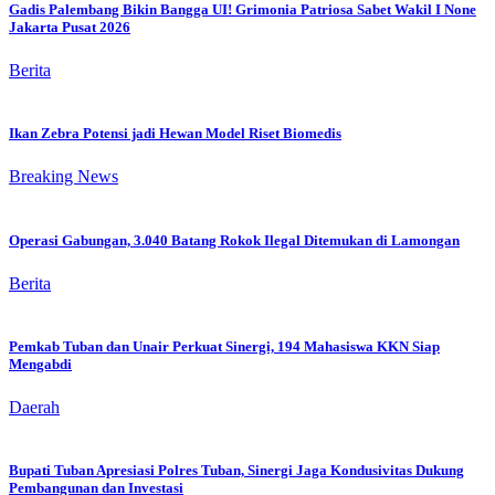
Gadis Palembang Bikin Bangga UI! Grimonia Patriosa Sabet Wakil I None
Jakarta Pusat 2026
Berita
Ikan Zebra Potensi jadi Hewan Model Riset Biomedis
Breaking News
Operasi Gabungan, 3.040 Batang Rokok Ilegal Ditemukan di Lamongan
Berita
Pemkab Tuban dan Unair Perkuat Sinergi, 194 Mahasiswa KKN Siap
Mengabdi
Daerah
Bupati Tuban Apresiasi Polres Tuban, Sinergi Jaga Kondusivitas Dukung
Pembangunan dan Investasi