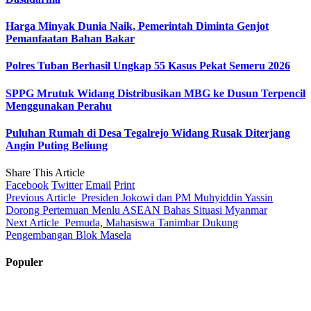
Harga Minyak Dunia Naik, Pemerintah Diminta Genjot
Pemanfaatan Bahan Bakar
Polres Tuban Berhasil Ungkap 55 Kasus Pekat Semeru 2026
SPPG Mrutuk Widang Distribusikan MBG ke Dusun Terpencil
Menggunakan Perahu
Puluhan Rumah di Desa Tegalrejo Widang Rusak Diterjang
Angin Puting Beliung
Share This Article
Facebook
Twitter
Email
Print
Previous Article
Presiden Jokowi dan PM Muhyiddin Yassin
Dorong Pertemuan Menlu ASEAN Bahas Situasi Myanmar
Next Article
Pemuda, Mahasiswa Tanimbar Dukung
Pengembangan Blok Masela
Populer