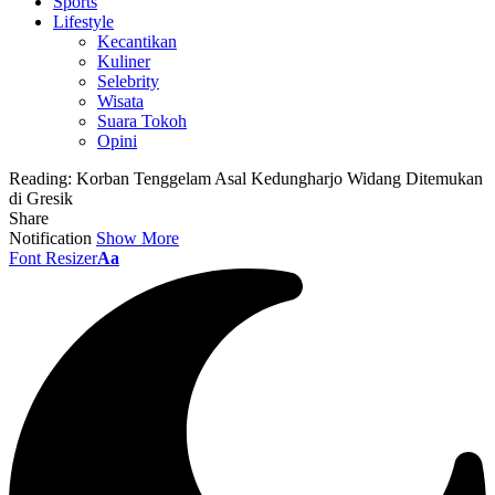
Sports
Lifestyle
Kecantikan
Kuliner
Selebrity
Wisata
Suara Tokoh
Opini
Reading:
Korban Tenggelam Asal Kedungharjo Widang Ditemukan
di Gresik
Share
Notification
Show More
Font Resizer
Aa