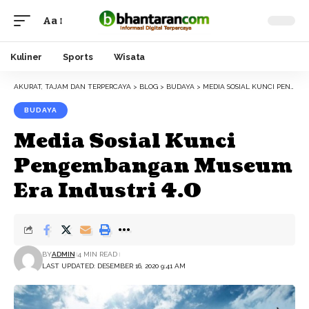
Aa
Font
Resizer
Kuliner
Sports
Wisata
AKURAT, TAJAM DAN TERPERCAYA
>
BLOG
>
BUDAYA
>
MEDIA SOSIAL KUNCI PENGEMBANGAN MUSEUM ERA INDUSTRI 4.0
BUDAYA
Media Sosial Kunci
Pengembangan Museum
Era Industri 4.0
BY
ADMIN
4 MIN READ
LAST UPDATED: DESEMBER 16, 2020 9:41 AM