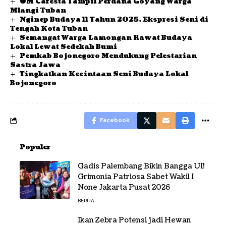
OM Caresta Tampil Perdana Goyang Warga
Mlangi Tuban
Nginep Budaya 11 Tahun 2025, Ekspresi Seni di
Tengah Kota Tuban
Semangat Warga Lamongan Rawat Budaya
Lokal Lewat Sedekah Bumi
Pemkab Bojonegoro Mendukung Pelestarian
Sastra Jawa
Tingkatkan Kecintaan Seni Budaya Lokal
Bojonegoro
Facebook
Populer
Gadis Palembang Bikin Bangga UI!
Grimonia Patriosa Sabet Wakil I
None Jakarta Pusat 2026
BERITA
Ikan Zebra Potensi jadi Hewan