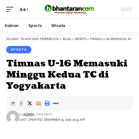
Aa
Font
Resizer
Kuliner
Sports
Wisata
AKURAT, TAJAM DAN TERPERCAYA
>
BLOG
>
SPORTS
>
TIMNAS U-16 MEMASUKI MINGGU KEDUA TC DI YOGYAKARTA
SPORTS
Timnas U-16 Memasuki
Minggu Kedua TC di
Yogyakarta
BY
ADMIN
3 MIN READ
LAST UPDATED: DESEMBER 15, 2020 10:35 AM