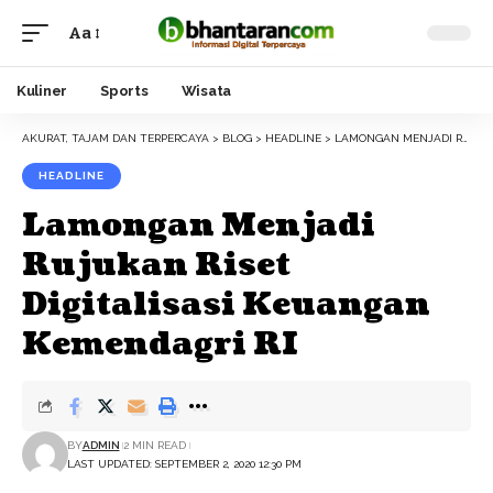
Aa
Font
Resizer
Kuliner
Sports
Wisata
AKURAT, TAJAM DAN TERPERCAYA
>
BLOG
>
HEADLINE
>
LAMONGAN MENJADI RUJUKAN RISET DIGITALISASI KEUANGAN KEMENDAGRI RI
HEADLINE
Lamongan Menjadi
Rujukan Riset
Digitalisasi Keuangan
Kemendagri RI
BY
ADMIN
2 MIN READ
LAST UPDATED: SEPTEMBER 2, 2020 12:30 PM