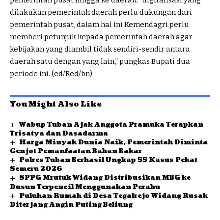
pemerintah pusat hingga ke daerah. “digitalisasi yang
dilakukan pemerintah daerah perlu dukungan dari
pemerintah pusat, dalam hal ini Kemendagri perlu
memberi petunjuk kepada pemerintah daerah agar
kebijakan yang diambil tidak sendiri-sendir antara
daerah satu dengan yang lain,” pungkas Bupati dua
periode ini. (ed/Red/bn)
You Might Also Like
Wabup Tuban Ajak Anggota Pramuka Terapkan
Trisatya dan Dasadarma
Harga Minyak Dunia Naik, Pemerintah Diminta
Genjot Pemanfaatan Bahan Bakar
Polres Tuban Berhasil Ungkap 55 Kasus Pekat
Semeru 2026
SPPG Mrutuk Widang Distribusikan MBG ke
Dusun Terpencil Menggunakan Perahu
Puluhan Rumah di Desa Tegalrejo Widang Rusak
Diterjang Angin Puting Beliung