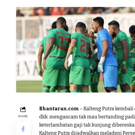
Bhantaran.com
– Kalteng Putra kembali
dkk. mengancam tak mau bertanding pada
SHARE
keterlambatan gaji tak kunjung diberesk
Kalteng Putra dijadwalkan meladeni Persel