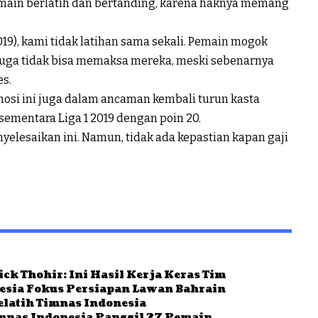
main berlatih dan bertanding, karena haknya memang
19), kami tidak latihan sama sekali. Pemain mogok
 juga tidak bisa memaksa mereka, meski sebenarnya
es.
omosi ini juga dalam ancaman kembali turun kasta
sementara Liga 1 2019 dengan poin 20.
elesaikan ini. Namun, tidak ada kepastian kapan gaji
ck Thohir: Ini Hasil Kerja Keras Tim
nesia Fokus Persiapan Lawan Bahrain
elatih Timnas Indonesia
imnas Indonesia Panggil 27 Pemain