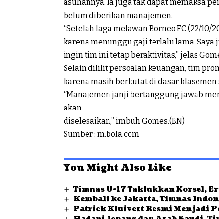
asuhannya. Ia juga tak dapat memaksa pe
belum diberikan manajemen.
“Setelah laga melawan Borneo FC (22/10/20
karena menunggu gaji terlalu lama. Saya
ingin tim ini tetap beraktivitas,” jelas Gom
Selain dililit persoalan keuangan, tim pr
karena masih berkutat di dasar klasemen 
“Manajemen janji bertanggung jawab meny
akan
diselesaikan,” imbuh Gomes.(BN)
Sumber : m.bola.com
You Might Also Like
Timnas U-17 Taklukkan Korsel, Eri
Kembali ke Jakarta, Timnas Indo
Patrick Kluivert Resmi Menjadi P
Hadapi Jepang dan Arab Saudi, T