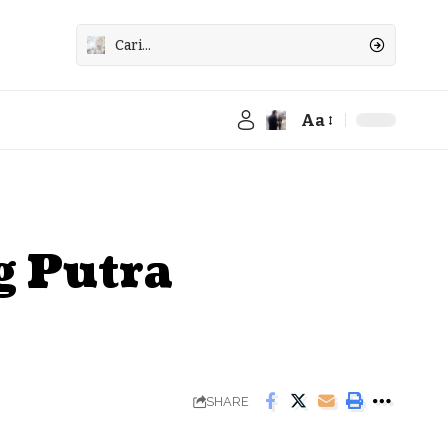
Aa
Font
Resizer
g Putra
SHARE