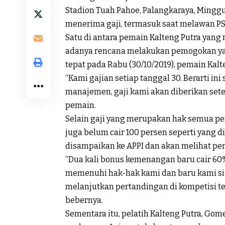
Stadion Tuah Pahoe, Palangkaraya, Mingg
menerima gaji, termasuk saat melawan PSS 
Satu di antara pemain Kalteng Putra yan
adanya rencana melakukan pemogokan ya
tepat pada Rabu (30/10/2019), pemain Kal
“Kami gajian setiap tanggal 30. Berarti in
manajemen, gaji kami akan diberikan setel
pemain.
Selain gaji yang merupakan hak semua p
juga belum cair 100 persen seperti yang 
disampaikan ke APPI dan akan melihat pe
“Dua kali bonus kemenangan baru cair 60%
memenuhi hak-hak kami dan baru kami sia
melanjutkan pertandingan di kompetisi ter
bebernya.
Sementara itu, pelatih Kalteng Putra, Gom