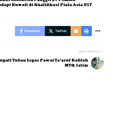
dapi Kuwait di Kualifikasi Piala Asia U17
Facebook
Twitter
NEXT ARTICLE
upati Tuban Lepas Pawai Ta’aruf Kafilah
MTQ Jatim