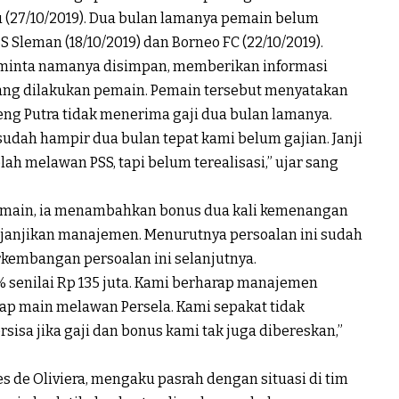
u (27/10/2019). Dua bulan lamanya pemain belum
Sleman (18/10/2019) dan Borneo FC (22/10/2019).
g minta namanya disimpan, memberikan informasi
ng dilakukan pemain. Pemain tersebut menyatakan
teng Putra tidak menerima gaji dua bulan lamanya.
i sudah hampir dua bulan tepat kami belum gajian. Janji
ah melawan PSS, tapi belum terealisasi,” ujar sang
emain, ia menambahkan bonus dua kali kemenangan
dijanjikan manajemen. Menurutnya persoalan ini sudah
rkembangan persoalan ini selanjutnya.
 senilai Rp 135 juta. Kami berharap manajemen
p main melawan Persela. Kami sepakat tidak
sisa jika gaji dan bonus kami tak juga dibereskan,”
es de Oliviera, mengaku pasrah dengan situasi di tim