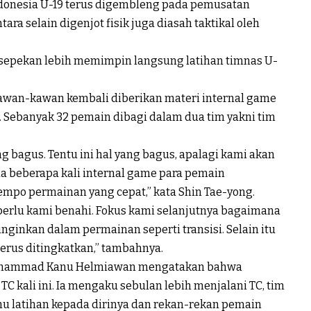
ndonesia U-19 terus digembleng pada pemusatan
tara selain digenjot fisik juga diasah taktikal oleh
h sepekan lebih memimpin langsung latihan timnas U-
 kawan-kawan kembali diberikan materi internal game
a. Sebanyak 32 pemain dibagi dalam dua tim yakni tim
agus. Tentu ini hal yang bagus, apalagi kami akan
da beberapa kali internal game para pemain
empo permainan yang cepat,” kata Shin Tae-yong.
perlu kami benahi. Fokus kami selanjutnya bagaimana
ginkan dalam permainan seperti transisi. Selain itu
erus ditingkatkan,” tambahnya.
 Mohammad Kanu Helmiawan mengatakan bahwa
C kali ini. Ia mengaku sebulan lebih menjalani TC, tim
u latihan kepada dirinya dan rekan-rekan pemain