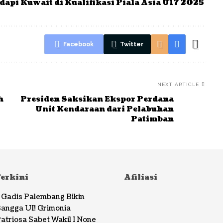
api Kuwait di Kualifikasi Piala Asia U17 2025
Facebook
Twitter
NEXT ARTICLE
h
Presiden Saksikan Ekspor Perdana
Unit Kendaraan dari Pelabuhan
Patimban
Terkini
Afiliasi
Gadis Palembang Bikin
angga UI! Grimonia
atriosa Sabet Wakil I None