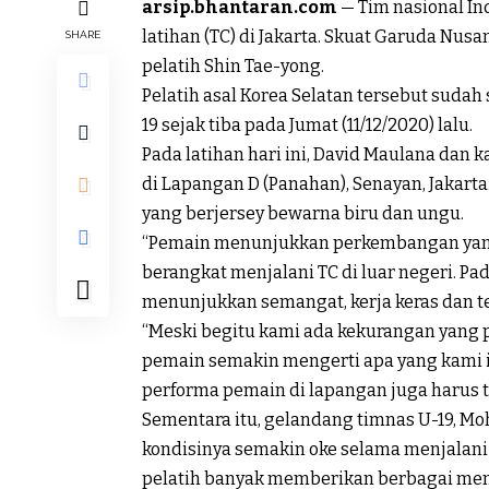
arsip.bhantaran.com
— Tim nasional I
latihan (TC) di Jakarta. Skuat Garuda Nusan
SHARE
pelatih Shin Tae-yong.
Pelatih asal Korea Selatan tersebut suda
19 sejak tiba pada Jumat (11/12/2020) lalu.
Pada latihan hari ini, David Maulana dan
di Lapangan D (Panahan), Senayan, Jakart
yang berjersey bewarna biru dan ungu.
“Pemain menunjukkan perkembangan yang b
berangkat menjalani TC di luar negeri. Pa
menunjukkan semangat, kerja keras dan t
“Meski begitu kami ada kekurangan yang 
pemain semakin mengerti apa yang kami in
performa pemain di lapangan juga harus t
Sementara itu, gelandang timnas U-19,
kondisinya semakin oke selama menjalani T
pelatih banyak memberikan berbagai men