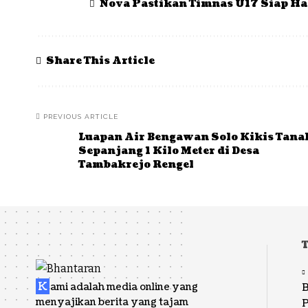
Nova Pastikan Timnas U17 Siap Had
Share This Article
PREVIOUS ARTICLE
Luapan Air Bengawan Solo Kikis Tana
Sepanjang 1 Kilo Meter di Desa
Tambakrejo Rengel
K
ami adalah media online yang
B
menyajikan berita yang tajam
P