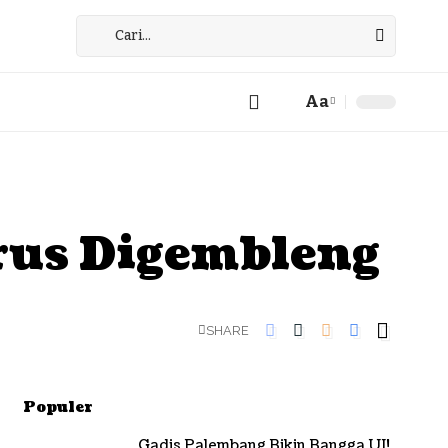
Aa
Font
Resizer
rus Digembleng
SHARE
Populer
Gadis Palembang Bikin Bangga UI!