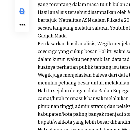
yang terentang dalam masa tujuh bulan an
Hasil analisis tersebut disampaikan oleh 
bertajuk “Netralitas ASN dalam Pilkada 202
secara langsung melalui saluran Youtube 
Gadjah Mada.
Berdasarkan hasil analisis, Wegik menjel
coverage yang cukup besar. Hal itu yakni s
dalam kurun waktu pengambilan data tadi
kuatnya perhatian publik tentang isu ters
Wegik juga menjelaskan bahwa dari data
memiliki peluang besar untuk melakukan 
Hal itu sejalan dengan data Badan Kepe
camat/lurah termasuk banyak melakukan p
pimpinan tinggi, administrator, dan pelaksa
kabupaten/kota paling banyak menjadi sor
bupati/walikota yang lebih besar dibandi
Hal selanjutnya yang menjadi temuan Weg