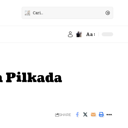
Aa
Font
Resizer
m Pilkada
SHARE