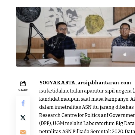
YOGYAKARTA, arsip.bhantaran.com
—
isu ketidaknetralan aparatur sipil negera
SHARE
kandidat maupun saat masa kampanye. Aka
dalam innetralitas ASN itu jarang dibahas 
Research Centre for Poltics anf Governme
(DPP), UGM melalui Laboratorium Big Data
netralitas ASN Pilkada Serentak 2020. Dat