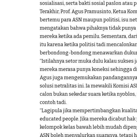
sosialisasi, serta bakti sosial paslon atau p
Terakhir, Prof. Agus Pramusinto, Ketua 
bertemu para ASN maupun politisi, isu net
mengatakan bahwa pihaknya tidak punya pi
mereka ketika ada pemilu. Sementara, dar
itu karena ketika politisi tadi mencalonk
berbondong-bondong menawarkan duku
“Istilahnya setor muka dulu kalau sukses ja
mereka merasa punya koneksi sehingga di
Agus juga mengemukakan pandangannya te
solusi netralitas ini. Ia mewakili Komisi 
calon bukan sekedar suara ketika nyoblos,
contoh tadi.
“Lagipula jika mempertimbangkan kualitas
educated people. Jika mereka dicabut hak
kelompok kelas bawah lebih mudah dipeng
ASN boleh menyalurkan suaranya, tetapi ha