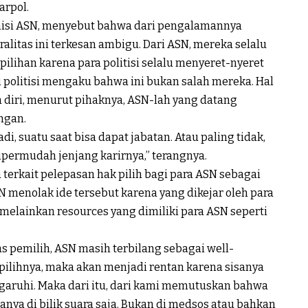
arpol.
Komisi ASN, menyebut bahwa dari pengalamannya
ralitas ini terkesan ambigu. Dari ASN, mereka selalu
lihan karena para politisi selalu menyeret-nyeret
i politisi mengaku bahwa ini bukan salah mereka. Hal
an diri, menurut pihaknya, ASN-lah yang datang
ngan.
di, suatu saat bisa dapat jabatan. Atau paling tidak,
permudah jenjang karirnya,” terangnya.
rkait pelepasan hak pilih bagi para ASN sebagai
ASN menolak ide tersebut karena yang dikejar oleh para
 melainkan resources yang dimiliki para ASN seperti
 pemilih, ASN masih terbilang sebagai well-
 pilihnya, maka akan menjadi rentan karena sisanya
aruhi. Maka dari itu, dari kami memutuskan bahwa
nya di bilik suara saja. Bukan di medsos atau bahkan