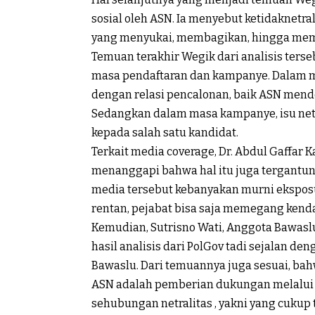
sosial oleh ASN. Ia menyebut ketidaknetr
yang menyukai, membagikan, hingga mem
Temuan terakhir Wegik dari analisis terse
masa pendaftaran dan kampanye. Dalam mas
dengan relasi pencalonan, baik ASN mend
Sedangkan dalam masa kampanye, isu netr
kepada salah satu kandidat.
Terkait media coverage, Dr. Abdul Gaffar 
menanggapi bahwa hal itu juga tergantun
media tersebut kebanyakan murni eksposu
rentan, pejabat bisa saja memegang kendal
Kemudian, Sutrisno Wati, Anggota Bawaslu
hasil analisis dari PolGov tadi sejalan d
Bawaslu. Dari temuannya juga sesuai, bahw
ASN adalah pemberian dukungan melalui m
sehubungan netralitas , yakni yang cukup 