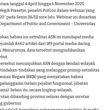
tara tanggal 4 April hingga 6 November 2020.
Wegik Prasetyo, peneliti PolGov, dalam webinar yang
0” pada Senin (16/11) sore lalu. Webinar ini disiarkan
Department of Politic and Government – Universitas
askan bahwa isu netralitas ASN ini mendapat media
ejumlah 8.662 artikel dari 189 portal media daring
. Menurutnya, data tersebut mengindikasikan
ebut.
 tersebut menunjukkan ASN dengan kendali wilayah
tindakan-tindakan yang melanggar prinsip netralitas.
gawaian Negara (BKN) yang menyatakan bahwa
elanggaran (selain pejabat fungsional, jabatan
na). Selain itu, secara lingkup wilayah,
otan dibanding provinsi selaras dengan sorotan
ng gubernur.
ik adalah banyaknya pelanggaran netralitas di media