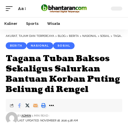
Aa
Font
Resizer
Kuliner
Sports
Wisata
AKURAT, TAJAM DAN TERPERCAYA
>
BLOG
>
BERITA
>
NASIONAL
>
SOSIAL
>
TAGANA TUBAN BAKSOS SEKALIGUS SALURKAN BANTUAN KORBAN PUTING BELIUNG DI RENGEL
BERITA
NASIONAL
SOSIAL
Tagana Tuban Baksos
Sekaligus Salurkan
Bantuan Korban Puting
Beliung di Rengel
BY
ADMIN
1 MIN READ
LAST UPDATED: NOVEMBER 18, 2020 5:28 AM