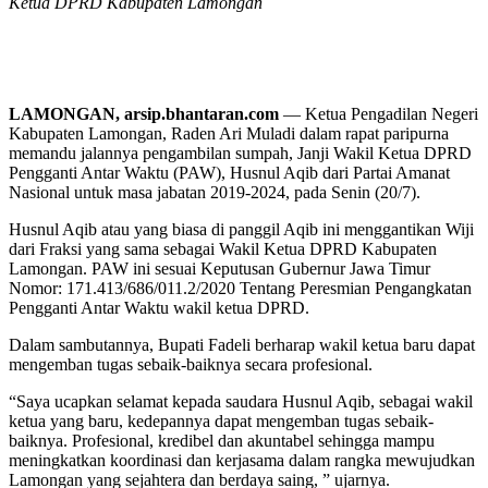
Ketua DPRD Kabupaten Lamongan
LAMONGAN, arsip.bhantaran.com
— Ketua Pengadilan Negeri
Kabupaten Lamongan, Raden Ari Muladi dalam rapat paripurna
memandu jalannya pengambilan sumpah, Janji Wakil Ketua DPRD
Pengganti Antar Waktu (PAW), Husnul Aqib dari Partai Amanat
Nasional untuk masa jabatan 2019-2024, pada Senin (20/7).
Husnul Aqib atau yang biasa di panggil Aqib ini menggantikan Wiji
dari Fraksi yang sama sebagai Wakil Ketua DPRD Kabupaten
Lamongan. PAW ini sesuai Keputusan Gubernur Jawa Timur
Nomor: 171.413/686/011.2/2020 Tentang Peresmian Pengangkatan
Pengganti Antar Waktu wakil ketua DPRD.
Dalam sambutannya, Bupati Fadeli berharap wakil ketua baru dapat
mengemban tugas sebaik-baiknya secara profesional.
“Saya ucapkan selamat kepada saudara Husnul Aqib, sebagai wakil
ketua yang baru, kedepannya dapat mengemban tugas sebaik-
baiknya. Profesional, kredibel dan akuntabel sehingga mampu
meningkatkan koordinasi dan kerjasama dalam rangka mewujudkan
Lamongan yang sejahtera dan berdaya saing, ” ujarnya.