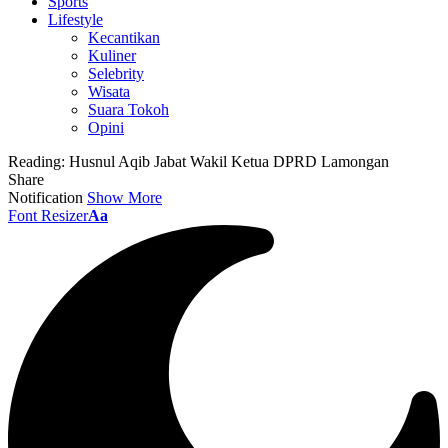
Sports
Lifestyle
Kecantikan
Kuliner
Selebrity
Wisata
Suara Tokoh
Opini
Reading:
Husnul Aqib Jabat Wakil Ketua DPRD Lamongan
Share
Notification
Show More
Font Resizer
Aa