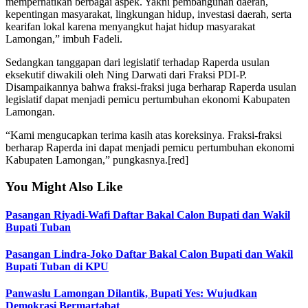
memperhatikan berbagai aspek. Yakni pembangunan daerah,
kepentingan masyarakat, lingkungan hidup, investasi daerah, serta
kearifan lokal karena menyangkut hajat hidup masyarakat
Lamongan,” imbuh Fadeli.
Sedangkan tanggapan dari legislatif terhadap Raperda usulan
eksekutif diwakili oleh Ning Darwati dari Fraksi PDI-P.
Disampaikannya bahwa fraksi-fraksi juga berharap Raperda usulan
legislatif dapat menjadi pemicu pertumbuhan ekonomi Kabupaten
Lamongan.
“Kami mengucapkan terima kasih atas koreksinya. Fraksi-fraksi
berharap Raperda ini dapat menjadi pemicu pertumbuhan ekonomi
Kabupaten Lamongan,” pungkasnya.[red]
You Might Also Like
Pasangan Riyadi-Wafi Daftar Bakal Calon Bupati dan Wakil
Bupati Tuban
Pasangan Lindra-Joko Daftar Bakal Calon Bupati dan Wakil
Bupati Tuban di KPU
Panwaslu Lamongan Dilantik, Bupati Yes: Wujudkan
Demokrasi Bermartabat