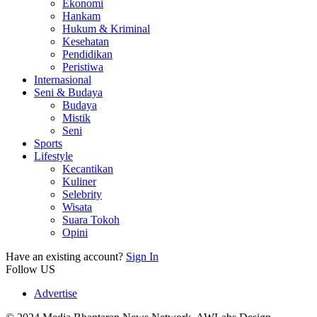
Ekonomi
Hankam
Hukum & Kriminal
Kesehatan
Pendidikan
Peristiwa
Internasional
Seni & Budaya
Budaya
Mistik
Seni
Sports
Lifestyle
Kecantikan
Kuliner
Selebrity
Wisata
Suara Tokoh
Opini
Have an existing account?
Sign In
Follow US
Advertise